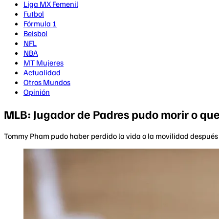
Liga MX Femenil
Futbol
Fórmula 1
Beisbol
NFL
NBA
MT Mujeres
Actualidad
Otros Mundos
Opinión
MLB: Jugador de Padres pudo morir o que
Tommy Pham pudo haber perdido la vida o la movilidad después 