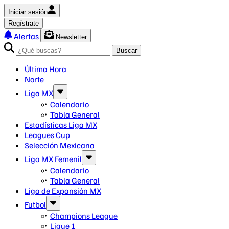
Iniciar sesión
Regístrate
Alertas
Newsletter
Buscar
Última Hora
Norte
Liga MX
Calendario
Tabla General
Estadísticas Liga MX
Leagues Cup
Selección Mexicana
Liga MX Femenil
Calendario
Tabla General
Liga de Expansión MX
Futbol
Champions League
Ligue 1