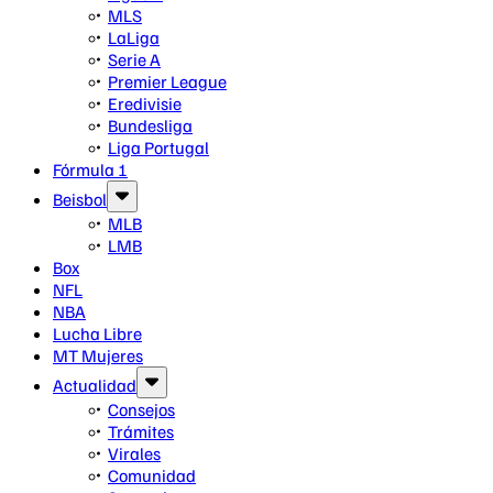
MLS
LaLiga
Serie A
Premier League
Eredivisie
Bundesliga
Liga Portugal
Fórmula 1
Beisbol
MLB
LMB
Box
NFL
NBA
Lucha Libre
MT Mujeres
Actualidad
Consejos
Trámites
Virales
Comunidad