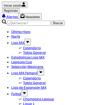
Iniciar sesión
Regístrate
Alertas
Newsletter
Buscar
Última Hora
Norte
Liga MX
Calendario
Tabla General
Estadísticas Liga MX
Leagues Cup
Selección Mexicana
Liga MX Femenil
Calendario
Tabla General
Liga de Expansión MX
Futbol
Champions League
Ligue 1