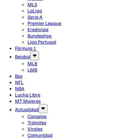
MLS
LaLiga
Serie A
Premier League
Eredivisie
Bundesliga
Liga Portugal
Fórmula 1
Beisbol
MLB
LMB
Box
NFL
NBA
Lucha Libre
MT Mujeres
Actualidad
Consejos
Trámites
Virales
Comunidad