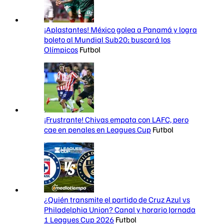
¡Aplastantes! México golea a Panamá y logra
boleto al Mundial Sub20; buscará los
Olímpicos
Futbol
¡Frustrante! Chivas empata con LAFC, pero
cae en penales en Leagues Cup
Futbol
¿Quién transmite el partido de Cruz Azul vs
Philadelphia Union? Canal y horario Jornada
1 Leagues Cup 2026
Futbol