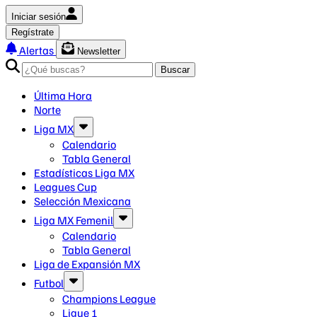
Iniciar sesión
Regístrate
Alertas
Newsletter
Buscar
Última Hora
Norte
Liga MX
Calendario
Tabla General
Estadísticas Liga MX
Leagues Cup
Selección Mexicana
Liga MX Femenil
Calendario
Tabla General
Liga de Expansión MX
Futbol
Champions League
Ligue 1