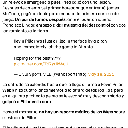
un relevo de emergencia pues Fried salió con una lesión.
Después de calentar, el primer bateador que enfrentó, James
McCann, pegó un doble para empujar la primera carrera del
juego.
Un par de turnos después
, ante el puertorriqueño
Francisco Lindor,
empezó a dar muestra del descontrol
con dos
lanzamientos a la tierra.
Kevin Pillar was just drilled in the face by a pitch
and immediately left the game in Atlanta.
Hoping for the best ????
pic.twitter.com/T67yrlkWoU
— UNB! Sports MLB (@unbsportsmlb)
May 18, 2021
La entrada se extendió hasta que le llegó el turno a Kevin Pillar.
Webb
hizo cuatro lanzamientos a la altura de las rodillas, pero
en el quinto pitcheo la pelota se le escapó muy descontrolada y
golpeó a Pillar en la cara
.
Hasta el momento,
no hay un reporte médico de los Mets
sobre
el estado de Pillar.
El jardinero de los Mets es el segundo en recibir un pelotazo en