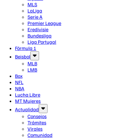
MLS
LaLiga
Serie A
Premier League
Eredivisie
Bundesliga
Liga Portugal
Fórmula 1
Beisbol
MLB
LMB
Box
NFL
NBA
Lucha Libre
MT Mujeres
Actualidad
Consejos
Trámites
Virales
Comunidad