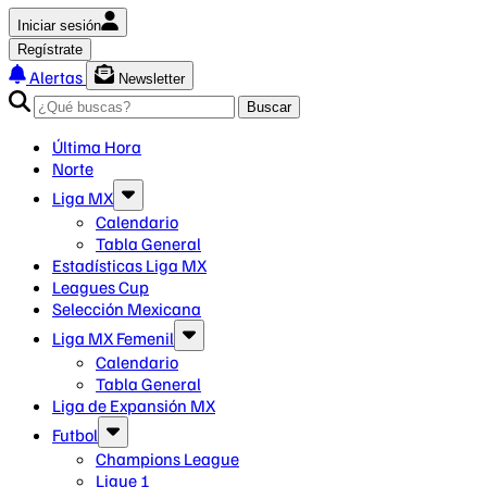
Iniciar sesión
Regístrate
Alertas
Newsletter
Buscar
Última Hora
Norte
Liga MX
Calendario
Tabla General
Estadísticas Liga MX
Leagues Cup
Selección Mexicana
Liga MX Femenil
Calendario
Tabla General
Liga de Expansión MX
Futbol
Champions League
Ligue 1