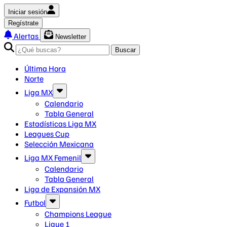
Iniciar sesión
Regístrate
Alertas
Newsletter
Buscar
Última Hora
Norte
Liga MX
Calendario
Tabla General
Estadísticas Liga MX
Leagues Cup
Selección Mexicana
Liga MX Femenil
Calendario
Tabla General
Liga de Expansión MX
Futbol
Champions League
Ligue 1