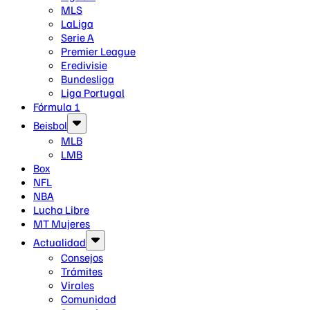
MLS
LaLiga
Serie A
Premier League
Eredivisie
Bundesliga
Liga Portugal
Fórmula 1
Beisbol
MLB
LMB
Box
NFL
NBA
Lucha Libre
MT Mujeres
Actualidad
Consejos
Trámites
Virales
Comunidad