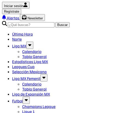
Iniciar sesión
Regístrate
Alertas
Newsletter
Buscar
Última Hora
Norte
Liga MX
Calendario
Tabla General
Estadísticas Liga MX
Leagues Cup
Selección Mexicana
Liga MX Femenil
Calendario
Tabla General
Liga de Expansión MX
Futbol
Champions League
Ligue 1