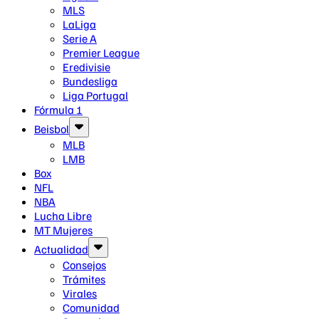
MLS
LaLiga
Serie A
Premier League
Eredivisie
Bundesliga
Liga Portugal
Fórmula 1
Beisbol
MLB
LMB
Box
NFL
NBA
Lucha Libre
MT Mujeres
Actualidad
Consejos
Trámites
Virales
Comunidad