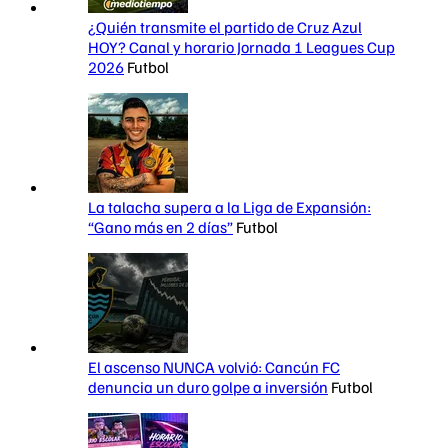
¿Quién transmite el partido de Cruz Azul
HOY? Canal y horario Jornada 1 Leagues Cup
2026
Futbol
La talacha supera a la Liga de Expansión:
“Gano más en 2 días”
Futbol
El ascenso NUNCA volvió: Cancún FC
denuncia un duro golpe a inversión
Futbol