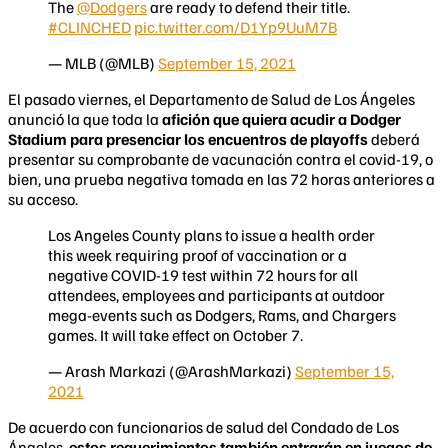
The
@Dodgers
are ready to defend their title.
#CLINCHED
pic.twitter.com/D1Yp9UuM7B
— MLB (@MLB)
September 15, 2021
El pasado viernes, el Departamento de Salud de Los Ángeles
anunció la que toda la
afición que quiera acudir a Dodger
Stadium para presenciar los encuentros de playoffs
deberá
presentar su comprobante de vacunación contra el covid-19, o
bien, una prueba negativa tomada en las 72 horas anteriores a
su acceso.
Los Angeles County plans to issue a health order
this week requiring proof of vaccination or a
negative COVID-19 test within 72 hours for all
attendees, employees and participants at outdoor
mega-events such as Dodgers, Rams, and Chargers
games. It will take effect on October 7.
— Arash Markazi (@ArashMarkazi)
September 15,
2021
​De acuerdo con funcionarios de salud del Condado de Los
Ángeles,
estos requerimientos también entrarán en juegos de