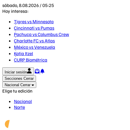
sábado, 8.08.2026 / 05:25
Hoy interesa:
Tigres vs Minnesota
Cincinnati vs Pumas
Pachuca vs Columbus Crew
Charlotte FC vs Atlas
México vs Venezuela
Katia Itzel
CURP Biométrica
Iniciar sesión
Secciones
Cerrar
Nacional
Cerrar
Elige tu edición
Nacional
Norte