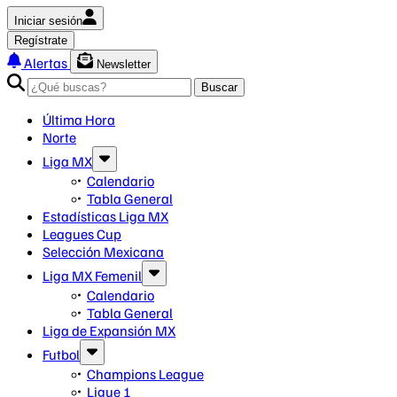
Iniciar sesión
Regístrate
Alertas
Newsletter
Buscar
Última Hora
Norte
Liga MX
Calendario
Tabla General
Estadísticas Liga MX
Leagues Cup
Selección Mexicana
Liga MX Femenil
Calendario
Tabla General
Liga de Expansión MX
Futbol
Champions League
Ligue 1