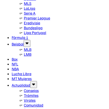
MLS
LaLiga
Serie A
Premier League
Eredivisie
Bundesliga
Liga Portugal
Fórmula 1
Beisbol
MLB
LMB
Box
NFL
NBA
Lucha Libre
MT Mujeres
Actualidad
Consejos
Trámites
Virales
Comunidad