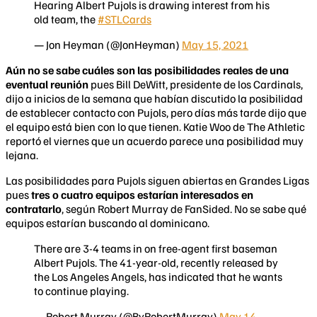
Hearing Albert Pujols is drawing interest from his
old team, the
#STLCards
— Jon Heyman (@JonHeyman)
May 15, 2021
Aún no se sabe cuáles son las posibilidades reales de una
eventual reunión
pues Bill DeWitt, presidente de los Cardinals,
dijo a inicios de la semana que habían discutido la posibilidad
de establecer contacto con Pujols, pero días más tarde dijo que
el equipo está bien con lo que tienen. Katie Woo de The Athletic
reportó el viernes que un acuerdo parece una posibilidad muy
lejana.
Las posibilidades para Pujols siguen abiertas en Grandes Ligas
pues
tres o cuatro equipos estarían interesados en
contratarlo
, según Robert Murray de FanSided. No se sabe qué
equipos estarían buscando al dominicano.
There are 3-4 teams in on free-agent first baseman
Albert Pujols. The 41-year-old, recently released by
the Los Angeles Angels, has indicated that he wants
to continue playing.
— Robert Murray (@ByRobertMurray)
May 14,