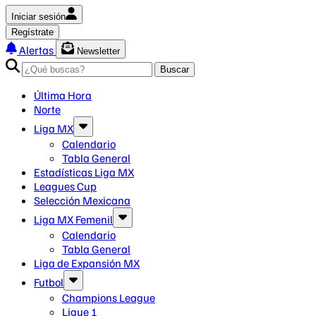
Iniciar sesión
Regístrate
Alertas
Newsletter
Buscar
Última Hora
Norte
Liga MX
Calendario
Tabla General
Estadísticas Liga MX
Leagues Cup
Selección Mexicana
Liga MX Femenil
Calendario
Tabla General
Liga de Expansión MX
Futbol
Champions League
Ligue 1