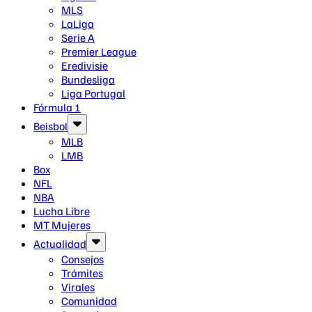
MLS
LaLiga
Serie A
Premier League
Eredivisie
Bundesliga
Liga Portugal
Fórmula 1
Beisbol
MLB
LMB
Box
NFL
NBA
Lucha Libre
MT Mujeres
Actualidad
Consejos
Trámites
Virales
Comunidad