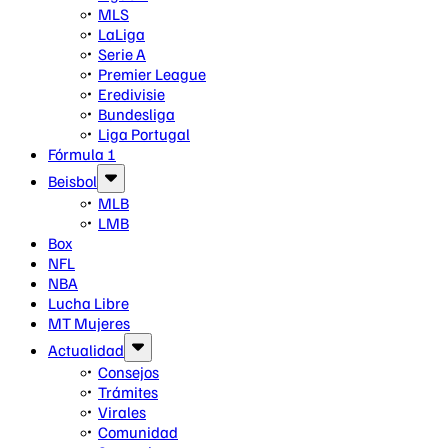
MLS
LaLiga
Serie A
Premier League
Eredivisie
Bundesliga
Liga Portugal
Fórmula 1
Beisbol
MLB
LMB
Box
NFL
NBA
Lucha Libre
MT Mujeres
Actualidad
Consejos
Trámites
Virales
Comunidad