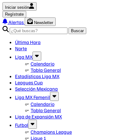
Iniciar sesión
Regístrate
Alertas
Newsletter
Buscar
Última Hora
Norte
Liga MX
Calendario
Tabla General
Estadísticas Liga MX
Leagues Cup
Selección Mexicana
Liga MX Femenil
Calendario
Tabla General
Liga de Expansión MX
Futbol
Champions League
Ligue 1