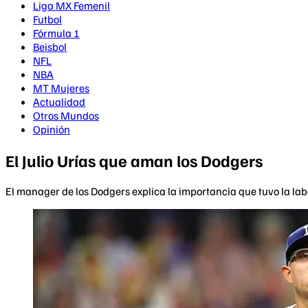
Liga MX Femenil
Futbol
Fórmula 1
Beisbol
NFL
NBA
MT Mujeres
Actualidad
Otros Mundos
Opinión
El Julio Urías que aman los Dodgers
El manager de los Dodgers explica la importancia que tuvo la lab