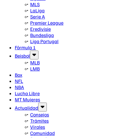
MLS
LaLiga
Serie A
Premier League
Eredivisie
Bundesliga
Liga Portugal
Fórmula 1
Beisbol
MLB
LMB
Box
NFL
NBA
Lucha Libre
MT Mujeres
Actualidad
Consejos
Trámites
Virales
Comunidad