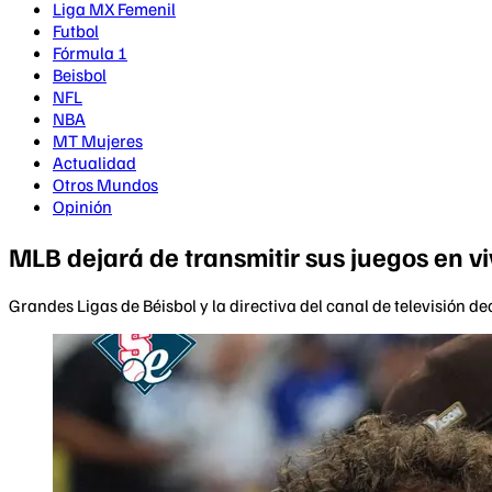
Liga MX Femenil
Futbol
Fórmula 1
Beisbol
NFL
NBA
MT Mujeres
Actualidad
Otros Mundos
Opinión
MLB dejará de transmitir sus juegos en 
Grandes Ligas de Béisbol y la directiva del canal de televisión de