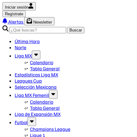
Iniciar sesión
Regístrate
Alertas
Newsletter
Buscar
Última Hora
Norte
Liga MX
Calendario
Tabla General
Estadísticas Liga MX
Leagues Cup
Selección Mexicana
Liga MX Femenil
Calendario
Tabla General
Liga de Expansión MX
Futbol
Champions League
Ligue 1