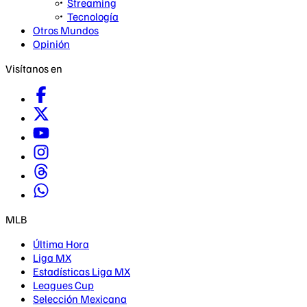
Streaming
Tecnología
Otros Mundos
Opinión
Visítanos en
MLB
Última Hora
Liga MX
Estadísticas Liga MX
Leagues Cup
Selección Mexicana