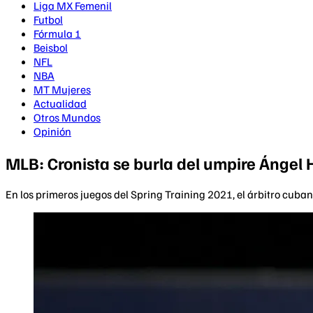
Liga MX Femenil
Futbol
Fórmula 1
Beisbol
NFL
NBA
MT Mujeres
Actualidad
Otros Mundos
Opinión
MLB: Cronista se burla del umpire Ángel
En los primeros juegos del Spring Training 2021, el árbitro cuba