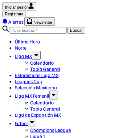
Iniciar sesión
Regístrate
Alertas
Newsletter
Buscar
Última Hora
Norte
Liga MX
Calendario
Tabla General
Estadísticas Liga MX
Leagues Cup
Selección Mexicana
Liga MX Femenil
Calendario
Tabla General
Liga de Expansión MX
Futbol
Champions League
Ligue 1