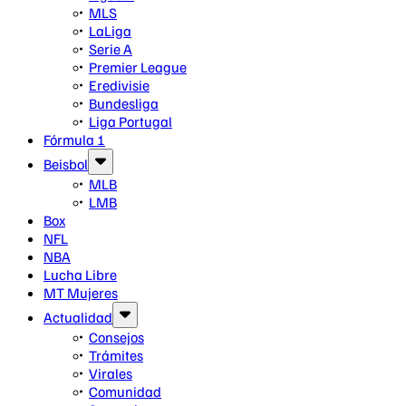
MLS
LaLiga
Serie A
Premier League
Eredivisie
Bundesliga
Liga Portugal
Fórmula 1
Beisbol
MLB
LMB
Box
NFL
NBA
Lucha Libre
MT Mujeres
Actualidad
Consejos
Trámites
Virales
Comunidad