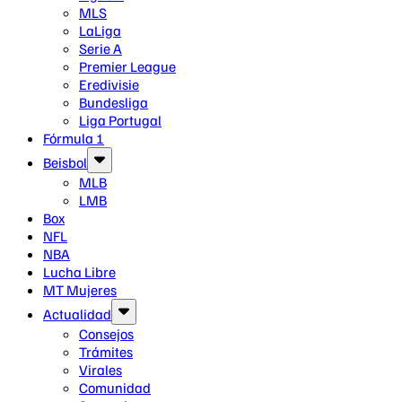
MLS
LaLiga
Serie A
Premier League
Eredivisie
Bundesliga
Liga Portugal
Fórmula 1
Beisbol
MLB
LMB
Box
NFL
NBA
Lucha Libre
MT Mujeres
Actualidad
Consejos
Trámites
Virales
Comunidad