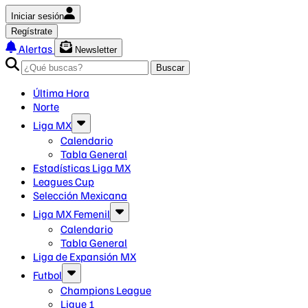
Iniciar sesión
Regístrate
Alertas
Newsletter
Buscar
Última Hora
Norte
Liga MX
Calendario
Tabla General
Estadísticas Liga MX
Leagues Cup
Selección Mexicana
Liga MX Femenil
Calendario
Tabla General
Liga de Expansión MX
Futbol
Champions League
Ligue 1