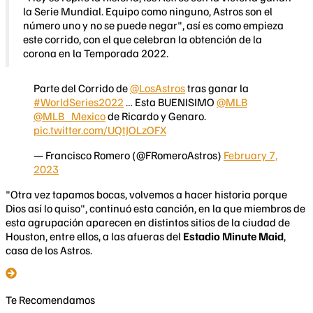
la Serie Mundial. Equipo como ninguno, Astros son el
número uno y no se puede negar", así es como empieza
este corrido, con el que celebran la obtención de la
corona en la Temporada 2022.
Parte del Corrido de
@LosAstros
tras ganar la
#WorldSeries2022
… Esta BUENISIMO
@MLB
@MLB_Mexico
de Ricardo y Genaro.
pic.twitter.com/UQtJOLzOFX
— Francisco Romero (@FRomeroAstros)
February 7,
2023
"Otra vez tapamos bocas, volvemos a hacer historia porque
Dios así lo quiso", continuó esta canción, en la que miembros de
esta agrupación aparecen en distintos sitios de la ciudad de
Houston, entre ellos, a las afueras del
Estadio Minute Maid
,
casa de los Astros.
Te Recomendamos