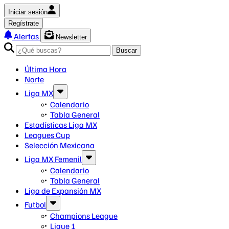
Iniciar sesión
Regístrate
Alertas
Newsletter
Buscar
Última Hora
Norte
Liga MX
Calendario
Tabla General
Estadísticas Liga MX
Leagues Cup
Selección Mexicana
Liga MX Femenil
Calendario
Tabla General
Liga de Expansión MX
Futbol
Champions League
Ligue 1