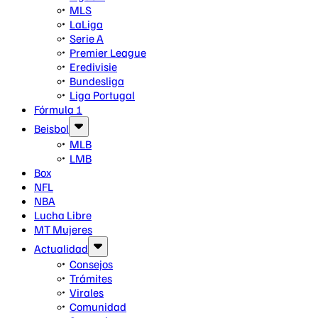
MLS
LaLiga
Serie A
Premier League
Eredivisie
Bundesliga
Liga Portugal
Fórmula 1
Beisbol
MLB
LMB
Box
NFL
NBA
Lucha Libre
MT Mujeres
Actualidad
Consejos
Trámites
Virales
Comunidad