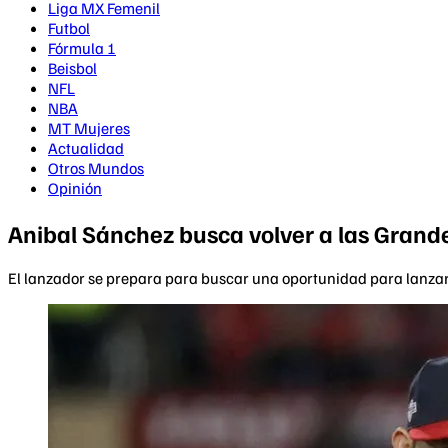
Liga MX Femenil
Futbol
Fórmula 1
Beisbol
NFL
NBA
MT Mujeres
Actualidad
Otros Mundos
Opinión
Anibal Sánchez busca volver a las Grand
El lanzador se prepara para buscar una oportunidad para lanza