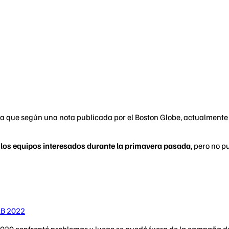
, ya que según una nota publicada por el Boston Globe, actualment
a los equipos interesados durante la primavera pasada
, pero no 
LB 2022
020 confrontó problemas y luego se quedó fuera de la campaña d