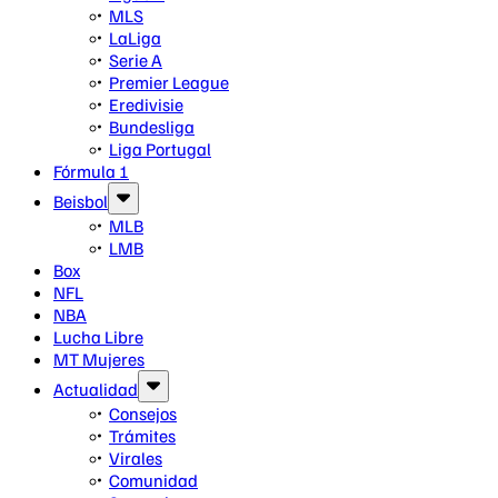
MLS
LaLiga
Serie A
Premier League
Eredivisie
Bundesliga
Liga Portugal
Fórmula 1
Beisbol
MLB
LMB
Box
NFL
NBA
Lucha Libre
MT Mujeres
Actualidad
Consejos
Trámites
Virales
Comunidad