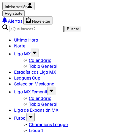
Iniciar sesión
Regístrate
Alertas
Newsletter
Buscar
Última Hora
Norte
Liga MX
Calendario
Tabla General
Estadísticas Liga MX
Leagues Cup
Selección Mexicana
Liga MX Femenil
Calendario
Tabla General
Liga de Expansión MX
Futbol
Champions League
Ligue 1