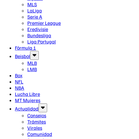
MLS
LaLiga
Serie A
Premier League
Eredivisie
Bundesliga
Liga Portugal
Fórmula 1
Beisbol
MLB
LMB
Box
NFL
NBA
Lucha Libre
MT Mujeres
Actualidad
Consejos
Trámites
Virales
Comunidad