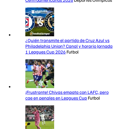
Centroamericanos 2026
Deportes Olímpicos
¿Quién transmite el partido de Cruz Azul vs
Philadelphia Union? Canal y horario Jornada
1 Leagues Cup 2026
Futbol
¡Frustrante! Chivas empata con LAFC, pero
cae en penales en Leagues Cup
Futbol