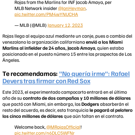
Rojas from the Marlins for INF Jacob Amaya, per
MLB Network insider
@JonHeyman
.
pic.twitter.com/PM4wYNUCHA
— MLB (@MLB)
January 12, 2023
Rojas llega al equipo azul mediante un canje, pues a cambio del
venezolano la organización californiana
envió a los Miami
Marlins al infielder de 24 años, Jacob Amaya
, quien estaba
posicionado en el puesto número 15 entre los prospectos de Los
Ángeles.
Te recomendamos
:
"No quería irme": Rafael
Devers tras firmar con Red Sox
Este 2023, el experimentado campocorto entrará en el último
año de su
contrato de dos campañas y 10 millones de dólares
que pactó con Miami, sin embargo, los
Dodgers
absorberán el
resto del acuerdo, es decir, esta franquicia
le pagará al pelotero
los cinco millones de dólares
que aún faltan en el contrato.
Welcome back,
@MRojasOfficial
!
pic.twitter.com/n6DLC5WFNr