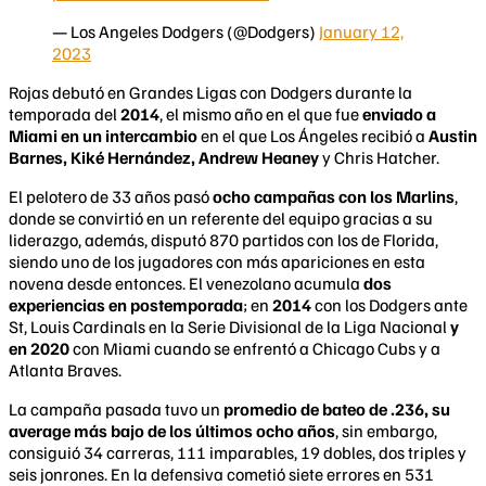
— Los Angeles Dodgers (@Dodgers)
January 12,
2023
Rojas debutó en Grandes Ligas con Dodgers durante la
temporada del
2014
, el mismo año en el que fue
enviado a
Miami en un intercambio
en el que Los Ángeles recibió a
Austin
Barnes, Kiké Hernández, Andrew Heaney
y Chris Hatcher.
El pelotero de 33 años pasó
ocho campañas con los Marlins
,
donde se convirtió en un referente del equipo gracias a su
liderazgo, además, disputó 870 partidos con los de Florida,
siendo uno de los jugadores con más apariciones en esta
novena desde entonces. El venezolano acumula
dos
experiencias en postemporada
; en
2014
con los Dodgers ante
St, Louis Cardinals en la Serie Divisional de la Liga Nacional
y
en 2020
con Miami cuando se enfrentó a Chicago Cubs y a
Atlanta Braves.
La campaña pasada tuvo un
promedio de bateo de .236, su
average más bajo de los últimos ocho años
, sin embargo,
consiguió 34 carreras, 111 imparables, 19 dobles, dos triples y
seis jonrones. En la defensiva cometió siete errores en 531