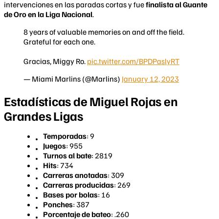
intervenciones en las paradas cortas y fue
finalista al Guante
de Oro en la Liga Nacional
.
8 years of valuable memories on and off the field.
Grateful for each one.
Gracias, Miggy Ro.
pic.twitter.com/BPDPaslyRT
— Miami Marlins (@Marlins)
January 12, 2023
Estadísticas de Miguel Rojas en
Grandes Ligas
Temporadas
: 9
Juegos
: 955
Turnos al bate
: 2819
Hits
: 734
Carreras anotadas
: 309
Carreras producidas
: 269
Bases por bolas
: 16
Ponches
: 387
Porcentaje de bateo
: .260