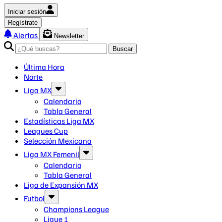
Iniciar sesión
Regístrate
Alertas
Newsletter
Buscar
Última Hora
Norte
Liga MX
Calendario
Tabla General
Estadísticas Liga MX
Leagues Cup
Selección Mexicana
Liga MX Femenil
Calendario
Tabla General
Liga de Expansión MX
Futbol
Champions League
Ligue 1