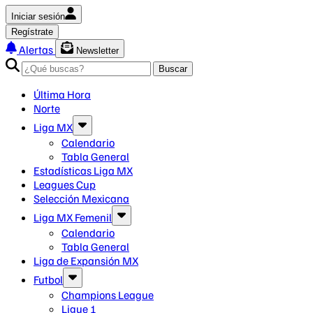
Iniciar sesión
Regístrate
Alertas
Newsletter
Buscar
Última Hora
Norte
Liga MX
Calendario
Tabla General
Estadísticas Liga MX
Leagues Cup
Selección Mexicana
Liga MX Femenil
Calendario
Tabla General
Liga de Expansión MX
Futbol
Champions League
Ligue 1