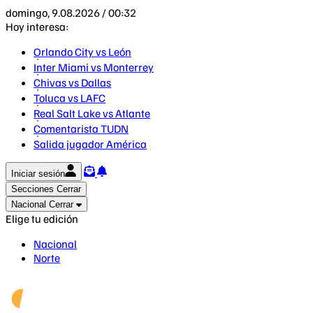
domingo, 9.08.2026 / 00:32
Hoy interesa:
Orlando City vs León
Inter Miami vs Monterrey
Chivas vs Dallas
Toluca vs LAFC
Real Salt Lake vs Atlante
Comentarista TUDN
Salida jugador América
Iniciar sesión
Secciones
Cerrar
Nacional
Cerrar
Elige tu edición
Nacional
Norte