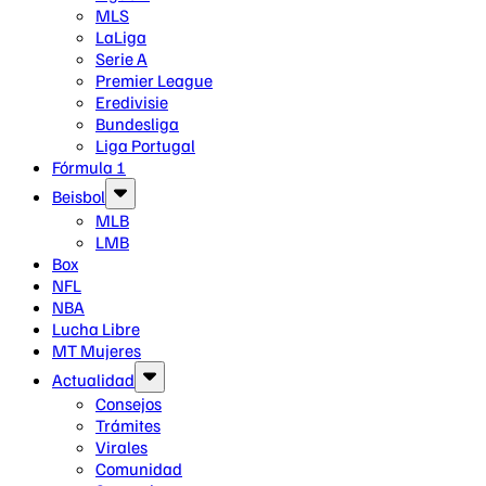
MLS
LaLiga
Serie A
Premier League
Eredivisie
Bundesliga
Liga Portugal
Fórmula 1
Beisbol
MLB
LMB
Box
NFL
NBA
Lucha Libre
MT Mujeres
Actualidad
Consejos
Trámites
Virales
Comunidad