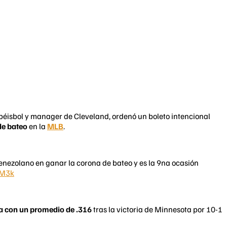
béisbol y manager de Cleveland, ordenó un boleto intencional
de bateo
en la
MLB
.
enezolano en ganar la corona de bateo y es la 9na ocasión
iM3k
a con un promedio de .316
tras la victoria de Minnesota por 10-1