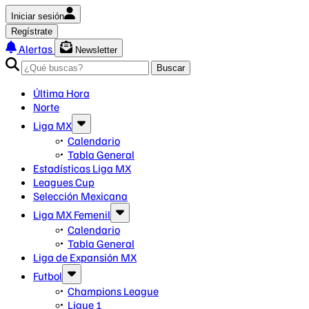
Iniciar sesión
Regístrate
Alertas
Newsletter
Buscar
Última Hora
Norte
Liga MX
Calendario
Tabla General
Estadísticas Liga MX
Leagues Cup
Selección Mexicana
Liga MX Femenil
Calendario
Tabla General
Liga de Expansión MX
Futbol
Champions League
Ligue 1