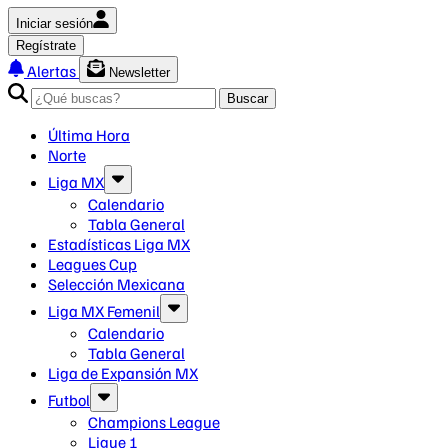
Iniciar sesión
Regístrate
Alertas
Newsletter
Buscar
Última Hora
Norte
Liga MX
Calendario
Tabla General
Estadísticas Liga MX
Leagues Cup
Selección Mexicana
Liga MX Femenil
Calendario
Tabla General
Liga de Expansión MX
Futbol
Champions League
Ligue 1