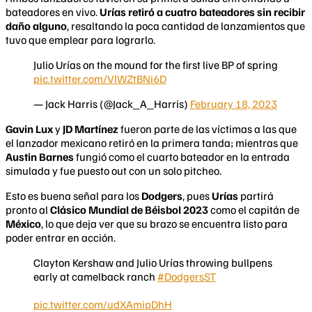
bateadores en vivo.
Urías retiró a cuatro bateadores sin recibir
daño alguno
, resaltando la poca cantidad de lanzamientos que
tuvo que emplear para lograrlo.
Julio Urías on the mound for the first live BP of spring
pic.twitter.com/VlWZtBNi6D
— Jack Harris (@Jack_A_Harris)
February 18, 2023
Gavin Lux
y
JD Martínez
fueron parte de las víctimas a las que
el lanzador mexicano retiró en la primera tanda; mientras que
Austin Barnes
fungió como el cuarto bateador en la entrada
simulada y fue puesto out con un solo pitcheo.
Esto es buena señal para los
Dodgers
, pues
Urías
partirá
pronto al
Clásico Mundial de Béisbol 2023
como el capitán de
México
, lo que deja ver que su brazo se encuentra listo para
poder entrar en acción.
Clayton Kershaw and Julio Urías throwing bullpens
early at camelback ranch
#DodgersST
pic.twitter.com/udXAmipDhH