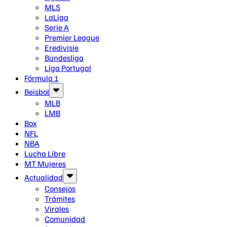
MLS
LaLiga
Serie A
Premier League
Eredivisie
Bundesliga
Liga Portugal
Fórmula 1
Beisbol
MLB
LMB
Box
NFL
NBA
Lucha Libre
MT Mujeres
Actualidad
Consejos
Trámites
Virales
Comunidad