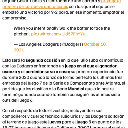
de Julio César. Lanzó 5.0 entradas de una carrera y
produjo la
primera de las nueve anotaciones
con las que el equipo se
embolsó una victoria por 9-2 para, en ese momento, empatar el
compromiso.
When you intentionally walk the batter to face the
pitcher…
pic.twitter.com/Uid57FhYYu
— Los Angeles Dodgers (@Dodgers)
October 10,
2021
Esta será la
segunda ocasión
en la que Julio suba al montículo
con los Dodgers enfrentando un
juego en el que el ganador
avanza y el perdedor se va a casa
; su primera experiencia fue
durante 2020 cuando lanzó de forma perfecta las últimas tres
entradas del Juego 7 de la Serie de Campeonato ante Atlanta, el
partido que los clasificó a la
Serie Mundial
que a la postre
terminó ganando cuando también consiguió los últimos siete
outs del Juego 6.
Con el respaldo de todo el vestidor, incluyendo a sus
compañeros y cuerpo técnico, Julio Urías y los Dodgers saltarán
al terreno de juego este
jueves
para el
Juego 5
en punto de las
18:07 horas en el tiempo de California, 20:07 horas en el centro