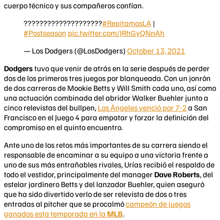
cuerpo técnico y sus compañeros confían.
????????????????????
#RepitamosLA
|
#Postseason
pic.twitter.com/JRhGyQNnAh
— Los Dodgers (@LosDodgers)
October 13, 2021
Dodgers
tuvo que venir de atrás en la serie después de perder
dos de los primeros tres juegos por blanqueada. Con un jonrón
de dos carreras de Mookie Betts y Will Smith cada uno, así como
una actuación combinada del abridor Walker Buehler junto a
cinco relevistas del bullpen,
Los Ángeles venció por 7-2
a San
Francisco en el Juego 4 para empatar y forzar la definición del
compromiso en el quinto encuentro.
Ante uno de los retos más importantes de su carrera siendo el
responsable de encaminar a su equipo a una victoria frente a
uno de sus más entrañables rivales, Urías recibió el respaldo de
todo el vestidor, principalmente del manager
Dave Roberts
, del
estelar jardinero Betts y del lanzador Buehler, quien aseguró
que ha sido divertido verlo de ser relevista de dos o tres
entradas al pitcher que se procalmó
campeón de juegos
ganados esta temporada en la
MLB
.