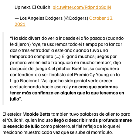
Up next: El Culichi
pic.twitter.com/RdpndbSaIN
— Los Angeles Dodgers (@Dodgers)
October 13,
2021
“Ha sido divertido verlo ir desde el año pasado (cuando
le dijeron) 'oye, te usaremos todo el tiempo para lanzar
dos o tres entradas' a este año cuando tuvo una
temporada completa (...) Él ganó muchos juegos por
primera vez en esta franquicia en mucho tiempo”, dijo
después del Juego 4 el pitcher Buehler, su compañero
contendiente a ser finalista del Premio Cy Young en la
Liga Nacional. “Así que ha sido genial verlo crecer
evolucionando hacia ese rol y
no creo que podamos
tener más confianza en alguien que la que tenemos en
Julio
”.
El estelar
Mookie Betts
también tuvo palabras de aliento para
el ‘Culichi’, quien incluso
llegó a describir más profundamente
la esencia de Julio
como pelotero, el fiel reflejo de lo que el
mexicano muestra cada vez que se sube al montículo.