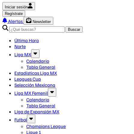
Iniciar sesión
Regístrate
Alertas
Newsletter
Buscar
Última Hora
Norte
Liga MX
Calendario
Tabla General
Estadísticas Liga MX
Leagues Cup
Selección Mexicana
Liga MX Femenil
Calendario
Tabla General
Liga de Expansión MX
Futbol
Champions League
Ligue 1