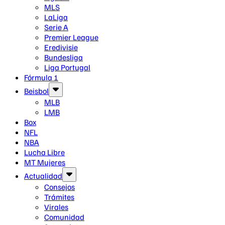
MLS
LaLiga
Serie A
Premier League
Eredivisie
Bundesliga
Liga Portugal
Fórmula 1
Beisbol
MLB
LMB
Box
NFL
NBA
Lucha Libre
MT Mujeres
Actualidad
Consejos
Trámites
Virales
Comunidad