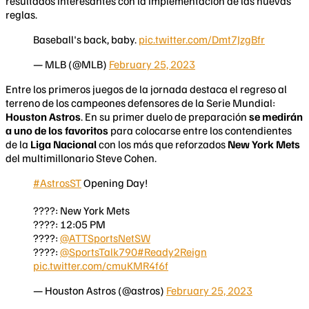
resultados interesantes con la implementación de las nuevas
reglas.
Baseball's back, baby.
pic.twitter.com/Dmt7JzgBfr
— MLB (@MLB)
February 25, 2023
Entre los primeros juegos de la jornada destaca el regreso al
terreno de los campeones defensores de la Serie Mundial:
Houston Astros
. En su primer duelo de preparación
se medirán
a uno de los favoritos
para colocarse entre los contendientes
de la
Liga Nacional
con los más que reforzados
New York Mets
del multimillonario Steve Cohen.
#AstrosST
Opening Day!
????: New York Mets
????: 12:05 PM
????:
@ATTSportsNetSW
????:
@SportsTalk790
#Ready2Reign
pic.twitter.com/cmuKMR4f6f
— Houston Astros (@astros)
February 25, 2023