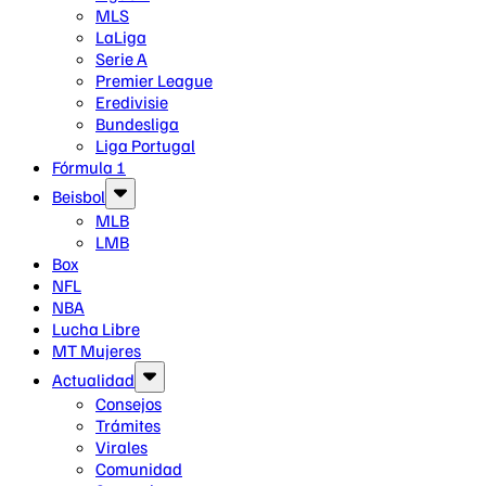
MLS
LaLiga
Serie A
Premier League
Eredivisie
Bundesliga
Liga Portugal
Fórmula 1
Beisbol
MLB
LMB
Box
NFL
NBA
Lucha Libre
MT Mujeres
Actualidad
Consejos
Trámites
Virales
Comunidad