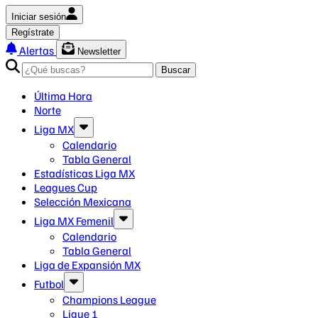
Iniciar sesión
Regístrate
Alertas
Newsletter
Buscar
Última Hora
Norte
Liga MX
Calendario
Tabla General
Estadísticas Liga MX
Leagues Cup
Selección Mexicana
Liga MX Femenil
Calendario
Tabla General
Liga de Expansión MX
Futbol
Champions League
Ligue 1