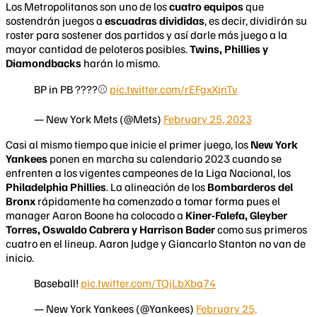
Los Metropolitanos son uno de los
cuatro equipos
que
sostendrán juegos a
escuadras divididas
, es decir, dividirán su
roster para sostener dos partidos y así darle más juego a la
mayor cantidad de peloteros posibles.
Twins, Phillies y
Diamondbacks
harán lo mismo.
BP in PB ????⚾️
pic.twitter.com/rEFgxXjnTv
— New York Mets (@Mets)
February 25, 2023
Casi al mismo tiempo que inicie el primer juego, los
New York
Yankees
ponen en marcha su calendario 2023 cuando se
enfrenten a los vigentes campeones de la Liga Nacional, los
Philadelphia Phillies
. La alineación de los
Bombarderos del
Bronx
rápidamente ha comenzado a tomar forma pues el
manager Aaron Boone ha colocado a
Kiner-Falefa, Gleyber
Torres, Oswaldo Cabrera y Harrison Bader
como sus primeros
cuatro en el lineup. Aaron Judge y Giancarlo Stanton no van de
inicio.
Baseball!
pic.twitter.com/TQjLbXbq74
— New York Yankees (@Yankees)
February 25,