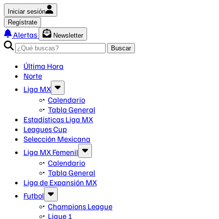
Iniciar sesión
Regístrate
Alertas
Newsletter
Buscar
Última Hora
Norte
Liga MX
Calendario
Tabla General
Estadísticas Liga MX
Leagues Cup
Selección Mexicana
Liga MX Femenil
Calendario
Tabla General
Liga de Expansión MX
Futbol
Champions League
Ligue 1