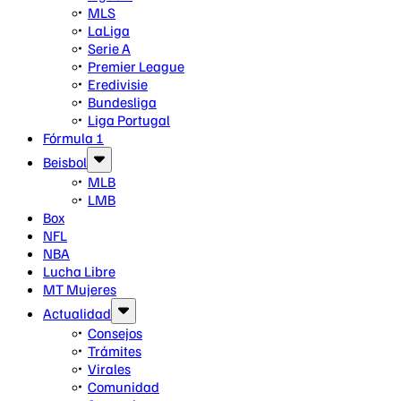
MLS
LaLiga
Serie A
Premier League
Eredivisie
Bundesliga
Liga Portugal
Fórmula 1
Beisbol
MLB
LMB
Box
NFL
NBA
Lucha Libre
MT Mujeres
Actualidad
Consejos
Trámites
Virales
Comunidad