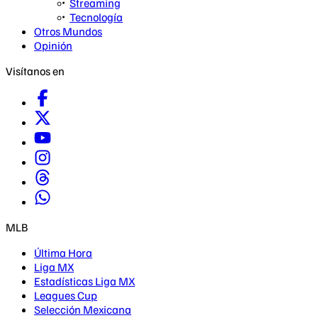
Streaming
Tecnología
Otros Mundos
Opinión
Visítanos en
MLB
Última Hora
Liga MX
Estadísticas Liga MX
Leagues Cup
Selección Mexicana