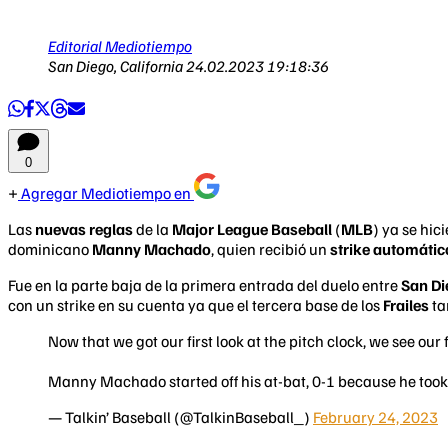
Editorial Mediotiempo
San Diego, California
24.02.2023 19:18:36
0
Agregar Mediotiempo en
Las
nuevas reglas
de la
Major League Baseball
(
MLB
) ya se hic
dominicano
Manny Machado
, quien recibió un
strike automátic
Fue en la parte baja de la primera entrada del duelo entre
San Di
con un strike en su cuenta ya que el tercera base de los
Frailes
ta
Now that we got our first look at the pitch clock, we see our f
Manny Machado started off his at-bat, 0-1 because he took t
— Talkin’ Baseball (@TalkinBaseball_)
February 24, 2023