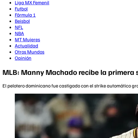
Liga MX Femenil
Futbol
Fórmula 1
Beisbol
NFL
NBA
MT Mujeres
Actualidad
Otros Mundos
Opinión
MLB: Manny Machado recibe la primera s
El pelotero dominicano fue castigado con el strike automático g