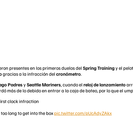
ieron presentes en los primeros duelos del
Spring Training
y el pel
o
gracias a la infracción del
cronómetro
.
ego Padres
y
Seattle Mariners
, cuando el
reloj de lanzamiento
arr
rdó más de lo debido en entrar a la caja de bateo, por lo que el um
irst clock infraction
oo long to get into the box
pic.twitter.com/pUcAdyZAkx