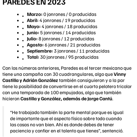
PAREDES EN 2023
Marzo:
0 jonrones / 0 producidas
Abril:
4 jonrones / 19 producidas
Mayo:
4 jonrones / 18 producidas
Junio:
5 jonrones / 14 producidas
Julio:
8 jonrones / 12 producidas
Agosto:
6 jonrones / 21 producidas
Septiembre:
3 jonrones / 11 producidas
Total:
30 jonrones / 95 producidas
Con los números anteriores, Paredes es el tercer mexicano que
tiene una campaña con 30 cuadrangulares, algo que
Vinny
Castilla y Adrián González
también consiguieron y a la par
tiene la posibilidad de convertirse en el cuarto pelotero tricolor
con una temporada de 100 empujadas, algo que también
hicieron
Castilla y González, además de Jorge Cantú
.
“He trabajado también la parte mental porque es igual
de importante que el aspecto físico sobre todo cuando
las cosas no van bien. Ahí es donde debes de tener
paciencia y confiar en el talento que tienes”, sentenció.