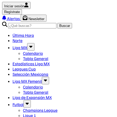
Iniciar sesión
Regístrate
Alertas
Newsletter
Buscar
Última Hora
Norte
Liga MX
Calendario
Tabla General
Estadísticas Liga MX
Leagues Cup
Selección Mexicana
Liga MX Femenil
Calendario
Tabla General
Liga de Expansión MX
Futbol
Champions League
Ligue 1