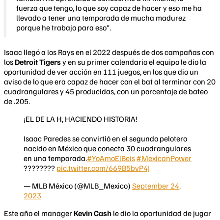
fuerza que tengo, lo que soy capaz de hacer y eso me ha
llevado a tener una temporada de mucha madurez
porque he trabajo para eso”.
Isaac llegó a los Rays en el 2022 después de dos campañas con
los
Detroit Tigers
y en su primer calendario el equipo le dio la
oportunidad de ver acción en 111 juegos, en los que dio un
aviso de lo que era capaz de hacer con el bat al terminar con 20
cuadrangulares y 45 producidas, con un porcentaje de bateo
de .205.
¡EL DE LA H, HACIENDO HISTORIA!
Isaac Paredes se convirtió en el segundo pelotero
nacido en México que conecta 30 cuadrangulares
en una temporada.
#YoAmoElBeis
#MexicanPower
????????
pic.twitter.com/669B5bvP4J
— MLB México (@MLB_Mexico)
September 24,
2023
Este año el manager
Kevin Cash
le dio la oportunidad de jugar