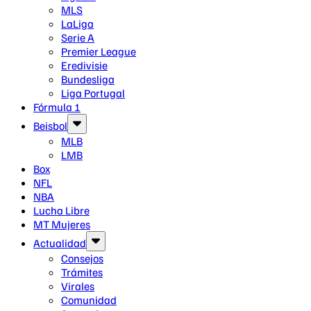
MLS
LaLiga
Serie A
Premier League
Eredivisie
Bundesliga
Liga Portugal
Fórmula 1
Beisbol
MLB
LMB
Box
NFL
NBA
Lucha Libre
MT Mujeres
Actualidad
Consejos
Trámites
Virales
Comunidad