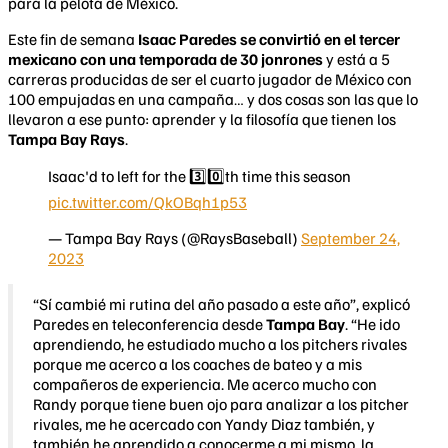
para la pelota de México.
Este fin de semana
Isaac Paredes se convirtió en el tercer
mexicano con una temporada de 30 jonrones
y está a 5
carreras producidas de ser el cuarto jugador de México con
100 empujadas en una campaña… y dos cosas son las que lo
llevaron a ese punto: aprender y la filosofía que tienen los
Tampa Bay Rays
.
Isaac'd to left for the 3️⃣0️⃣th time this season
pic.twitter.com/QkOBqh1p53
— Tampa Bay Rays (@RaysBaseball)
September 24,
2023
“Sí cambié mi rutina del año pasado a este año”, explicó
Paredes en teleconferencia desde
Tampa Bay
. “He ido
aprendiendo, he estudiado mucho a los pitchers rivales
porque me acerco a los coaches de bateo y a mis
compañeros de experiencia. Me acerco mucho con
Randy porque tiene buen ojo para analizar a los pitcher
rivales, me he acercado con Yandy Diaz también, y
también he aprendido a conocerme a mi mismo, la