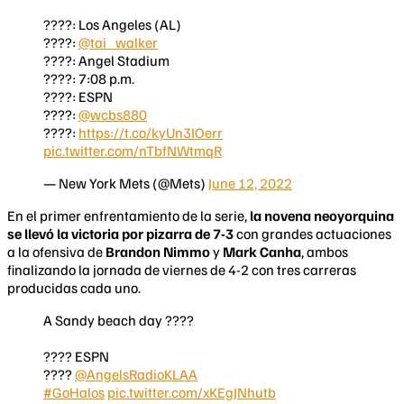
????: Los Angeles (AL)
????:
@tai_walker
????: Angel Stadium
????: 7:08 p.m.
????: ESPN
????:
@wcbs880
????:
https://t.co/kyUn3IOerr
pic.twitter.com/nTbfNWtmqR
— New York Mets (@Mets)
June 12, 2022
En el primer enfrentamiento de la serie,
la novena neoyorquina
se llevó la victoria por pizarra de 7-3
con grandes actuaciones
a la ofensiva de
Brandon Nimmo
y
Mark Canha
, ambos
finalizando la jornada de viernes de 4-2 con tres carreras
producidas cada uno.
A Sandy beach day ????
???? ESPN
????
@AngelsRadioKLAA
#GoHalos
pic.twitter.com/xKEgJNhutb