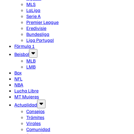
MLS
LaLiga
Serie A
Premier League
Eredivisie
Bundesliga
Liga Portugal
Fórmula 1
Beisbol
MLB
LMB
Box
NFL
NBA
Lucha Libre
MT Mujeres
Actualidad
Consejos
Trámites
Virales
Comunidad