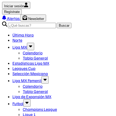
Iniciar sesión
Regístrate
Alertas
Newsletter
Buscar
Última Hora
Norte
Liga MX
Calendario
Tabla General
Estadísticas Liga MX
Leagues Cup
Selección Mexicana
Liga MX Femenil
Calendario
Tabla General
Liga de Expansión MX
Futbol
Champions League
Ligue 1