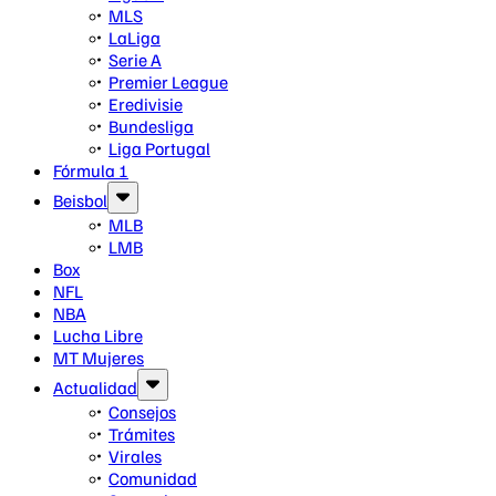
MLS
LaLiga
Serie A
Premier League
Eredivisie
Bundesliga
Liga Portugal
Fórmula 1
Beisbol
MLB
LMB
Box
NFL
NBA
Lucha Libre
MT Mujeres
Actualidad
Consejos
Trámites
Virales
Comunidad