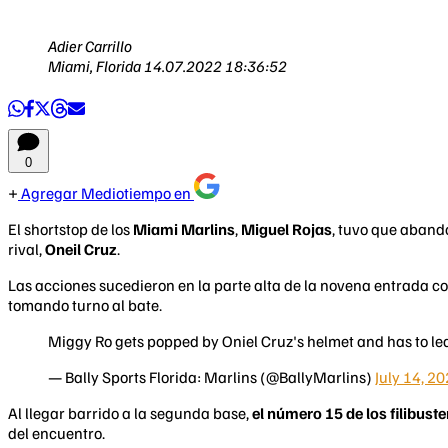
Adier Carrillo
Miami, Florida
14.07.2022 18:36:52
0
Agregar Mediotiempo en
El shortstop de los
Miami Marlins
,
Miguel Rojas
, tuvo que abando
rival,
Oneil Cruz
.
Las acciones sucedieron en la parte alta de la novena entrada c
tomando turno al bate.
Miggy Ro gets popped by Oniel Cruz's helmet and has to l
— Bally Sports Florida: Marlins (@BallyMarlins)
July 14, 2
Al llegar barrido a la segunda base,
el número 15 de los filibus
del encuentro.