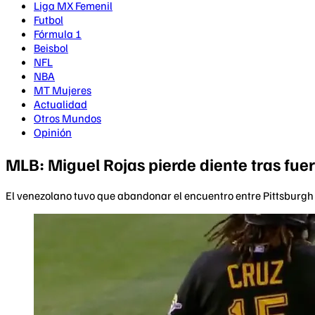
Liga MX Femenil
Futbol
Fórmula 1
Beisbol
NFL
NBA
MT Mujeres
Actualidad
Otros Mundos
Opinión
MLB: Miguel Rojas pierde diente tras fu
El venezolano tuvo que abandonar el encuentro entre Pittsburgh 