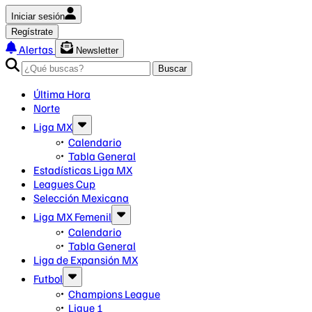
Iniciar sesión
Regístrate
Alertas
Newsletter
Buscar
Última Hora
Norte
Liga MX
Calendario
Tabla General
Estadísticas Liga MX
Leagues Cup
Selección Mexicana
Liga MX Femenil
Calendario
Tabla General
Liga de Expansión MX
Futbol
Champions League
Ligue 1