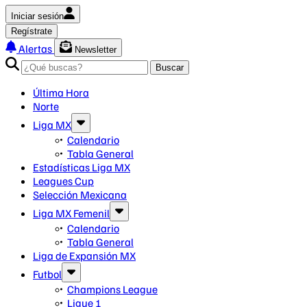
Iniciar sesión
Regístrate
Alertas
Newsletter
Buscar
Última Hora
Norte
Liga MX
Calendario
Tabla General
Estadísticas Liga MX
Leagues Cup
Selección Mexicana
Liga MX Femenil
Calendario
Tabla General
Liga de Expansión MX
Futbol
Champions League
Ligue 1