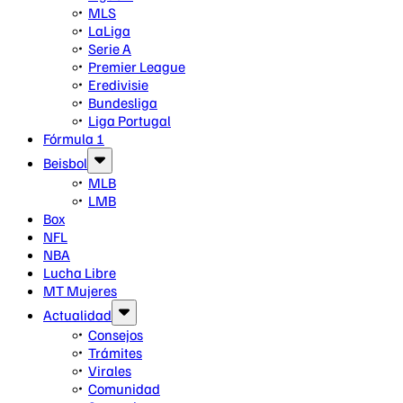
MLS
LaLiga
Serie A
Premier League
Eredivisie
Bundesliga
Liga Portugal
Fórmula 1
Beisbol
MLB
LMB
Box
NFL
NBA
Lucha Libre
MT Mujeres
Actualidad
Consejos
Trámites
Virales
Comunidad