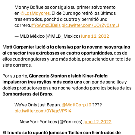
Manny Bañuelos consiguió su primer salvamento
en
@LasMayores
. El de Durango retiró las últimas
tres entradas, ponchó a cuatro y permitió una
carrera.
#YoAmoElBeis
pic.twitter.com/UOrZy0smLJ
— MLB México (@MLB_Mexico)
June 12, 2022
Matt Carpenter lució a la ofensiva por la novena neoyorquina
al conectar tres extrabases en cuatro oportunidades
, dos de
ellos cuadrangulares y uno más doble, produciendo un total de
siete carreras.
Por su parte,
Giancarlo Stanton e Isiah Kiner-Falefa
impulsaron tres rayitas más cada uno
con par de sencillos y
dobles productores en una noche redonda para los bates de los
Bombarderos del Bronx
.
We've Only Just Begun.
@MattCarp13
????
pic.twitter.com/0YKgoVP9i4
— New York Yankees (@Yankees)
June 12, 2022
El triunfo se lo apuntó Jameson Taillon con 5 entradas de