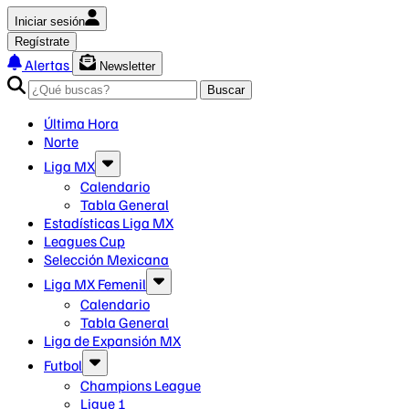
Iniciar sesión
Regístrate
Alertas
Newsletter
Buscar
Última Hora
Norte
Liga MX
Calendario
Tabla General
Estadísticas Liga MX
Leagues Cup
Selección Mexicana
Liga MX Femenil
Calendario
Tabla General
Liga de Expansión MX
Futbol
Champions League
Ligue 1