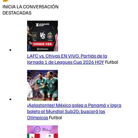
INICIA LA CONVERSACIÓN
DESTACADAS
LAFC vs. Chivas EN VIVO. Partido de la
Jornada 1 de Leagues Cup 2026 HOY
Futbol
¡Aplastantes! México golea a Panamá y logra
boleto al Mundial Sub20; buscará los
Olímpicos
Futbol