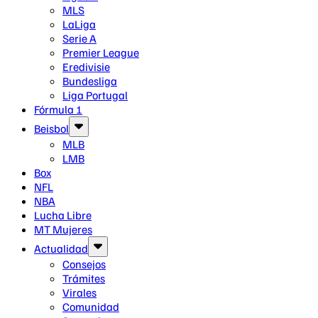
MLS
LaLiga
Serie A
Premier League
Eredivisie
Bundesliga
Liga Portugal
Fórmula 1
Beisbol
MLB
LMB
Box
NFL
NBA
Lucha Libre
MT Mujeres
Actualidad
Consejos
Trámites
Virales
Comunidad