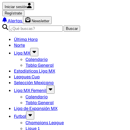
Iniciar sesión
Regístrate
Alertas
Newsletter
Buscar
Última Hora
Norte
Liga MX
Calendario
Tabla General
Estadísticas Liga MX
Leagues Cup
Selección Mexicana
Liga MX Femenil
Calendario
Tabla General
Liga de Expansión MX
Futbol
Champions League
Ligue 1