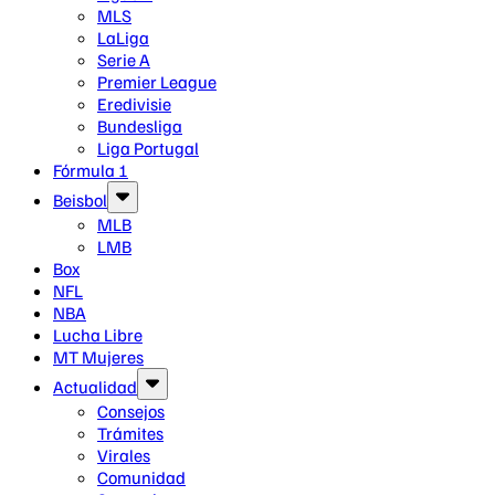
MLS
LaLiga
Serie A
Premier League
Eredivisie
Bundesliga
Liga Portugal
Fórmula 1
Beisbol
MLB
LMB
Box
NFL
NBA
Lucha Libre
MT Mujeres
Actualidad
Consejos
Trámites
Virales
Comunidad