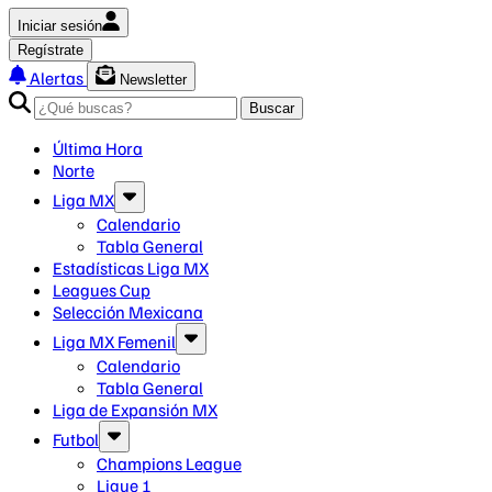
Iniciar sesión
Regístrate
Alertas
Newsletter
Buscar
Última Hora
Norte
Liga MX
Calendario
Tabla General
Estadísticas Liga MX
Leagues Cup
Selección Mexicana
Liga MX Femenil
Calendario
Tabla General
Liga de Expansión MX
Futbol
Champions League
Ligue 1