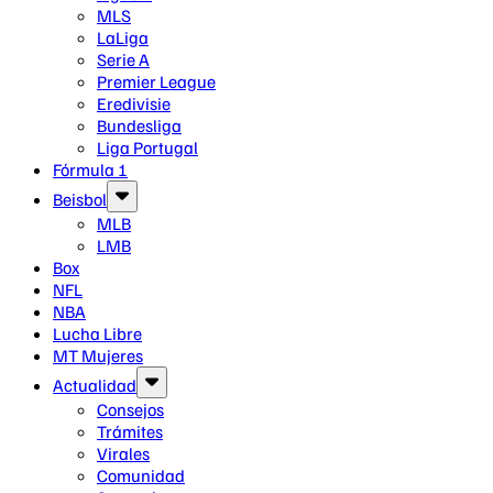
MLS
LaLiga
Serie A
Premier League
Eredivisie
Bundesliga
Liga Portugal
Fórmula 1
Beisbol
MLB
LMB
Box
NFL
NBA
Lucha Libre
MT Mujeres
Actualidad
Consejos
Trámites
Virales
Comunidad