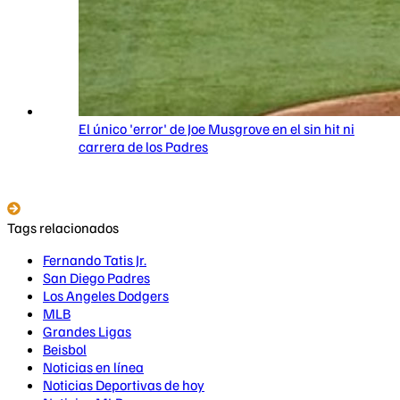
El único 'error' de Joe Musgrove en el sin hit ni
carrera de los Padres
Tags relacionados
Fernando Tatis Jr.
San Diego Padres
Los Angeles Dodgers
MLB
Grandes Ligas
Beisbol
Noticias en línea
Noticias Deportivas de hoy