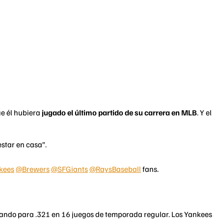
ue él hubiera
jugado el último partido de su carrera en MLB
. Y el
estar en casa”.
kees
⁩ ⁦
@Brewers
⁩ ⁦
@SFGiants
⁩ ⁦
@RaysBaseball
⁩ fans.
ando para .321 en 16 juegos de temporada regular. Los Yankees