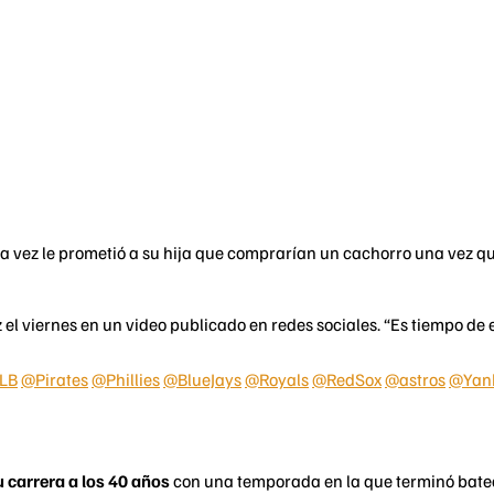
na vez le prometió a su hija que comprarían un cachorro una vez q
 el viernes en un video publicado en redes sociales. “Es tiempo de 
LB
⁩ ⁦
@Pirates
⁩ ⁦
@Phillies
⁩ ⁦
@BlueJays
⁩ ⁦
@Royals
⁩ ⁦
@RedSox
⁩ ⁦
@astros
⁩ ⁦
@Yan
 carrera a los 40 años
con una temporada en la que terminó bate