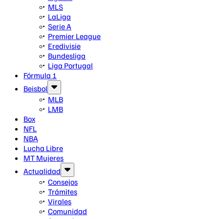
MLS
LaLiga
Serie A
Premier League
Eredivisie
Bundesliga
Liga Portugal
Fórmula 1
Beisbol
MLB
LMB
Box
NFL
NBA
Lucha Libre
MT Mujeres
Actualidad
Consejos
Trámites
Virales
Comunidad