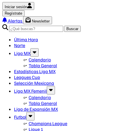
Iniciar sesión
Regístrate
Alertas
Newsletter
Buscar
Última Hora
Norte
Liga MX
Calendario
Tabla General
Estadísticas Liga MX
Leagues Cup
Selección Mexicana
Liga MX Femenil
Calendario
Tabla General
Liga de Expansión MX
Futbol
Champions League
Ligue 1