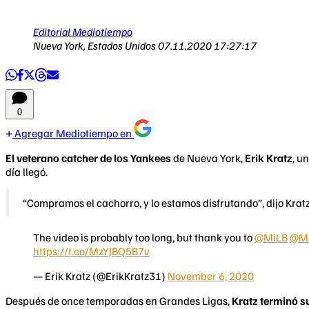
Editorial Mediotiempo
Nueva York, Estados Unidos
07.11.2020 17:27:17
0
Agregar Mediotiempo en
El veterano catcher de los Yankees
de Nueva York,
Erik Kratz
, u
día llegó.
“Compramos el cachorro, y lo estamos disfrutando”, dijo Kratz
The video is probably too long, but thank you to ⁦
@MiLB
⁩
@M
https://t.co/MzYJBQ5B7v
— Erik Kratz (@ErikKratz31)
November 6, 2020
Después de once temporadas en Grandes Ligas,
Kratz terminó su