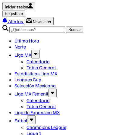
Iniciar sesión
Regístrate
Alertas
Newsletter
Buscar
Última Hora
Norte
Liga MX
Calendario
Tabla General
Estadísticas Liga MX
Leagues Cup
Selección Mexicana
Liga MX Femenil
Calendario
Tabla General
Liga de Expansión MX
Futbol
Champions League
Ligue 1