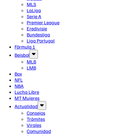
MLS
LaLiga
Serie A
Premier League
Eredivisie
Bundesliga
Liga Portugal
Fórmula 1
Beisbol
MLB
LMB
Box
NFL
NBA
Lucha Libre
MT Mujeres
Actualidad
Consejos
Trámites
Virales
Comunidad