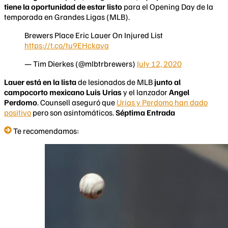
tiene la oportunidad de estar listo
para el Opening Day de la
temporada en Grandes Ligas (MLB).
Brewers Place Eric Lauer On Injured List
https://t.co/tu9EHckava
— Tim Dierkes (@mlbtrbrewers)
July 12, 2020
Lauer está en la lista
de lesionados de MLB
junto al
campocorto mexicano Luis Urias
y el lanzador
Angel
Perdomo
. Counsell aseguró que
Urias y Perdomo han dado
positivo
pero son asintomáticos.
Séptima Entrada
Te recomendamos: