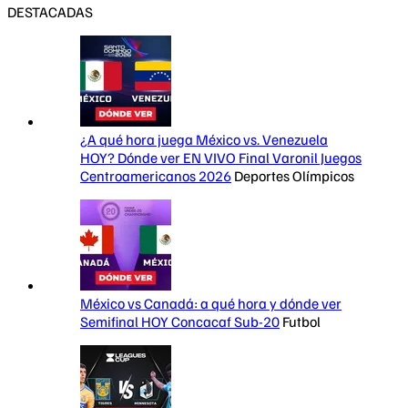
DESTACADAS
¿A qué hora juega México vs. Venezuela
HOY? Dónde ver EN VIVO Final Varonil Juegos
Centroamericanos 2026
Deportes Olímpicos
México vs Canadá: a qué hora y dónde ver
Semifinal HOY Concacaf Sub-20
Futbol