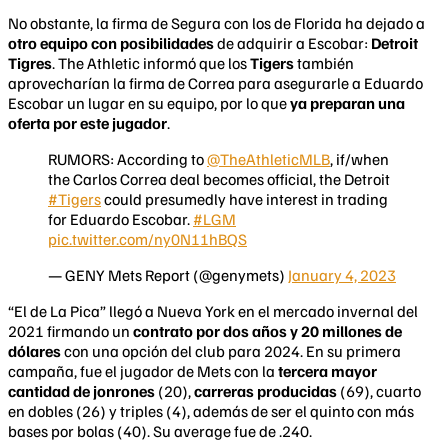
No obstante, la firma de Segura con los de Florida ha dejado a
otro equipo con posibilidades
de adquirir a Escobar:
Detroit
Tigres
. The Athletic informó que los
Tigers
también
aprovecharían la firma de Correa para asegurarle a Eduardo
Escobar un lugar en su equipo, por lo que
ya preparan una
oferta por este jugador
.
RUMORS: According to
@TheAthleticMLB
, if/when
the Carlos Correa deal becomes official, the Detroit
#Tigers
could presumedly have interest in trading
for Eduardo Escobar.
#LGM
pic.twitter.com/ny0N11hBQS
— GENY Mets Report (@genymets)
January 4, 2023
“El de La Pica” llegó a Nueva York en el mercado invernal del
2021 firmando un
contrato por dos años y 20 millones de
dólares
con una opción del club para 2024. En su primera
campaña, fue el jugador de Mets con la
tercera mayor
cantidad de jonrones
(20),
carreras producidas
(69), cuarto
en dobles (26) y triples (4), además de ser el quinto con más
bases por bolas (40). Su average fue de .240.