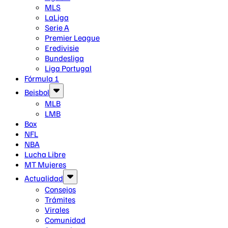
MLS
LaLiga
Serie A
Premier League
Eredivisie
Bundesliga
Liga Portugal
Fórmula 1
Beisbol
MLB
LMB
Box
NFL
NBA
Lucha Libre
MT Mujeres
Actualidad
Consejos
Trámites
Virales
Comunidad