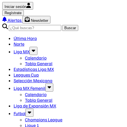
Iniciar sesión
Regístrate
Alertas
Newsletter
Buscar
Última Hora
Norte
Liga MX
Calendario
Tabla General
Estadísticas Liga MX
Leagues Cup
Selección Mexicana
Liga MX Femenil
Calendario
Tabla General
Liga de Expansión MX
Futbol
Champions League
Ligue 1