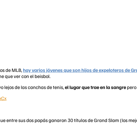
pos de MLB,
hay varios jóvenes que son hijos de expeloteros de G
e que ver con el beisbol.
 lejos de las canchas de tenis,
el lugar que trae en la sangre
pero 
xCx
unque entre sus dos papás ganaron 30 títulos de Grand Slam (los mej