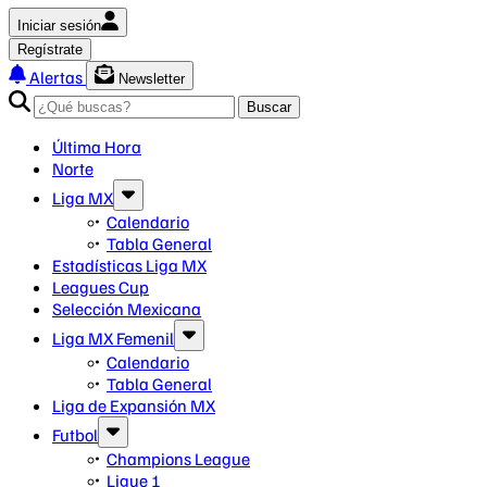
Iniciar sesión
Regístrate
Alertas
Newsletter
Buscar
Última Hora
Norte
Liga MX
Calendario
Tabla General
Estadísticas Liga MX
Leagues Cup
Selección Mexicana
Liga MX Femenil
Calendario
Tabla General
Liga de Expansión MX
Futbol
Champions League
Ligue 1