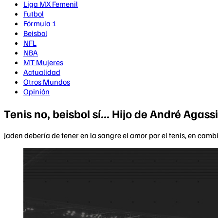
Liga MX Femenil
Futbol
Fórmula 1
Beisbol
NFL
NBA
MT Mujeres
Actualidad
Otros Mundos
Opinión
Tenis no, beisbol sí... Hijo de André Agass
Jaden debería de tener en la sangre el amor por el tenis, en camb