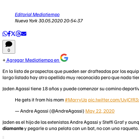
Editorial Mediotiempo
Nueva York
30.05.2020 20:54:37
0
Agregar Mediotiempo en
En la lista de prospectos que pueden ser drafteados por los equi
largo listado hay otro apellido muy reconocido pero que nada tien
Jaden Agassi tiene 18 años y puede comenzar su camino deportivo
He gets it from his mom
#MarryUp
pic.twitter.com/UvJCfR3
— Andre Agassi (@AndreAgassi)
May 22, 2020
Jaden es el hijo de los extenistas Andre Agassi y Steffi Graf y a
diamante
y pegarle a una pelota con un bat, no con una raqueta.