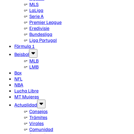
MLS
LaLiga
Serie A
Premier League
Eredivisie
Bundesliga
Liga Portugal
Fórmula 1
Beisbol
MLB
LMB
Box
NFL
NBA
Lucha Libre
MT Mujeres
Actualidad
Consejos
Trámites
Virales
Comunidad