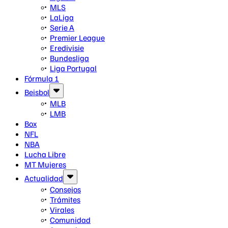
MLS
LaLiga
Serie A
Premier League
Eredivisie
Bundesliga
Liga Portugal
Fórmula 1
Beisbol
MLB
LMB
Box
NFL
NBA
Lucha Libre
MT Mujeres
Actualidad
Consejos
Trámites
Virales
Comunidad