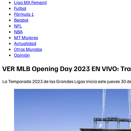
Liga MX Femenil
Futbol
Fórmula 1
Beisbol
NFL
NBA
MT Mujeres
Actualidad
Otros Mundos
Opinión
VER MLB Opening Day 2023 EN VIVO: Tran
La Temporada 2023 de las Grandes Ligas inicia este jueves 30 de 