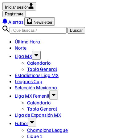
Iniciar sesión
Regístrate
Alertas
Newsletter
Buscar
Última Hora
Norte
Liga MX
Calendario
Tabla General
Estadísticas Liga MX
Leagues Cup
Selección Mexicana
Liga MX Femenil
Calendario
Tabla General
Liga de Expansión MX
Futbol
Champions League
Ligue 1