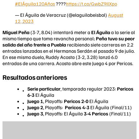
#ElÁguila120Años
????
https://t.co/GwbZ9IlXpo
— El Águila de Veracruz (@elaguilabeisbol)
August
12, 2023
Miguel Peña
(3-7, 8.04) intentará meter a
El Águila
a la serie al
mismo tiempo que toma revancha personal;
Peña tuvo su peor
salida del año frente a Puebla
recibiendo siete carreras en 2.2
entradas lanzadas en el Hermanos Serdán el pasado 9 de julio.
En ese mismo duelo, Ruddy Acosta (3-2, 3.28) lanzó 6.0
entradas de una carrera. Acosta abre este Juego 4 por Pericos.
Resultados anteriores
Serie particular
, temporada regular 2023:
Pericos
6-3
El Águila
Juego 1
, Playoffs:
Pericos 2-0
El Águila
Juego 2
, Playoffs:
Pericos 4-3
El Águila (Final/11)
Juego 3
, Playoffs: El Águila
3-4 Pericos
(Final/11)