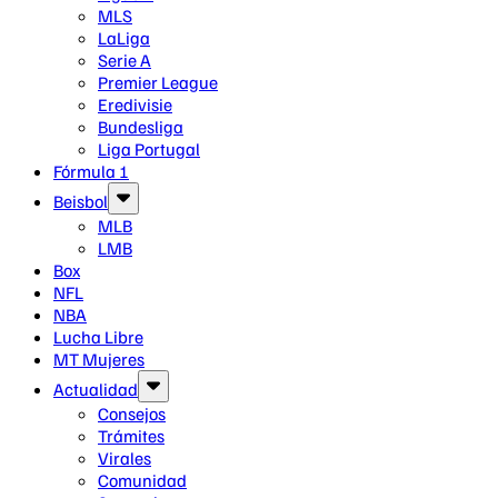
MLS
LaLiga
Serie A
Premier League
Eredivisie
Bundesliga
Liga Portugal
Fórmula 1
Beisbol
MLB
LMB
Box
NFL
NBA
Lucha Libre
MT Mujeres
Actualidad
Consejos
Trámites
Virales
Comunidad