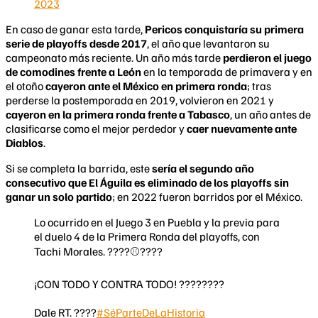
2023
En caso de ganar esta tarde,
Pericos conquistaría su primera
serie de playoffs desde 2017
, el año que levantaron su
campeonato más reciente. Un año más tarde
perdieron el juego
de comodines frente a León
en la temporada de primavera y en
el otoño
cayeron ante el México en primera ronda
; tras
perderse la postemporada en 2019, volvieron en 2021 y
cayeron en la primera ronda frente a Tabasco
, un año antes de
clasificarse como el mejor perdedor y
caer nuevamente ante
Diablos
.
Si se completa la barrida, este
sería el segundo año
consecutivo que El Águila es eliminado de los pla
yoffs
sin
ganar un solo partido
; en 2022 fueron barridos por el México.
Lo ocurrido en el Juego 3 en Puebla y la previa para
el duelo 4 de la Primera Ronda del playoffs, con
Tachi Morales. ????⚾️????
¡CON TODO Y CONTRA TODO! ????????
Dale RT. ????
#SéParteDeLaHistoria