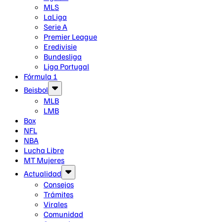
MLS
LaLiga
Serie A
Premier League
Eredivisie
Bundesliga
Liga Portugal
Fórmula 1
Beisbol
MLB
LMB
Box
NFL
NBA
Lucha Libre
MT Mujeres
Actualidad
Consejos
Trámites
Virales
Comunidad