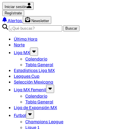
Iniciar sesión
Regístrate
Alertas
Newsletter
Buscar
Última Hora
Norte
Liga MX
Calendario
Tabla General
Estadísticas Liga MX
Leagues Cup
Selección Mexicana
Liga MX Femenil
Calendario
Tabla General
Liga de Expansión MX
Futbol
Champions League
Ligue 1