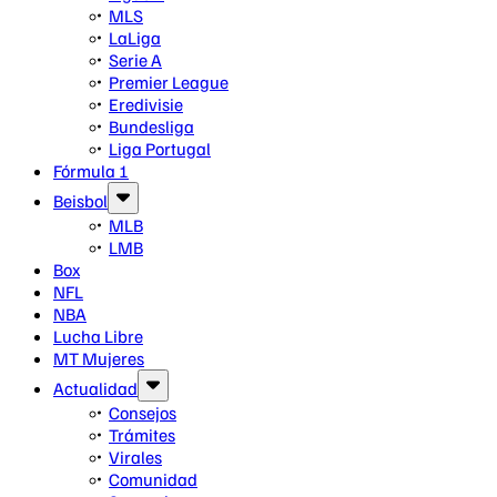
MLS
LaLiga
Serie A
Premier League
Eredivisie
Bundesliga
Liga Portugal
Fórmula 1
Beisbol
MLB
LMB
Box
NFL
NBA
Lucha Libre
MT Mujeres
Actualidad
Consejos
Trámites
Virales
Comunidad