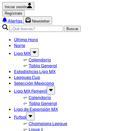
Iniciar sesión
Regístrate
Alertas
Newsletter
Buscar
Última Hora
Norte
Liga MX
Calendario
Tabla General
Estadísticas Liga MX
Leagues Cup
Selección Mexicana
Liga MX Femenil
Calendario
Tabla General
Liga de Expansión MX
Futbol
Champions League
Ligue 1