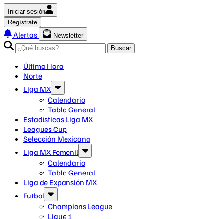
Iniciar sesión
Regístrate
Alertas
Newsletter
Buscar
Última Hora
Norte
Liga MX
Calendario
Tabla General
Estadísticas Liga MX
Leagues Cup
Selección Mexicana
Liga MX Femenil
Calendario
Tabla General
Liga de Expansión MX
Futbol
Champions League
Ligue 1