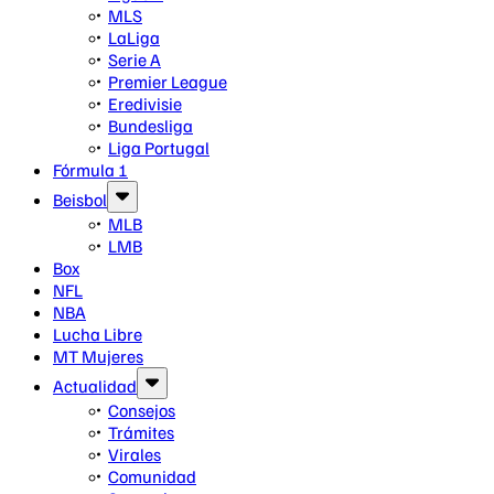
MLS
LaLiga
Serie A
Premier League
Eredivisie
Bundesliga
Liga Portugal
Fórmula 1
Beisbol
MLB
LMB
Box
NFL
NBA
Lucha Libre
MT Mujeres
Actualidad
Consejos
Trámites
Virales
Comunidad