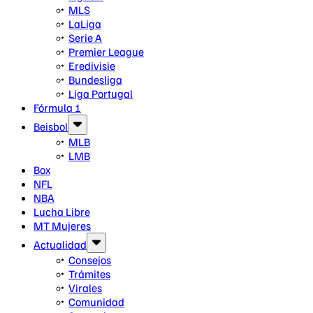
MLS
LaLiga
Serie A
Premier League
Eredivisie
Bundesliga
Liga Portugal
Fórmula 1
Beisbol
MLB
LMB
Box
NFL
NBA
Lucha Libre
MT Mujeres
Actualidad
Consejos
Trámites
Virales
Comunidad