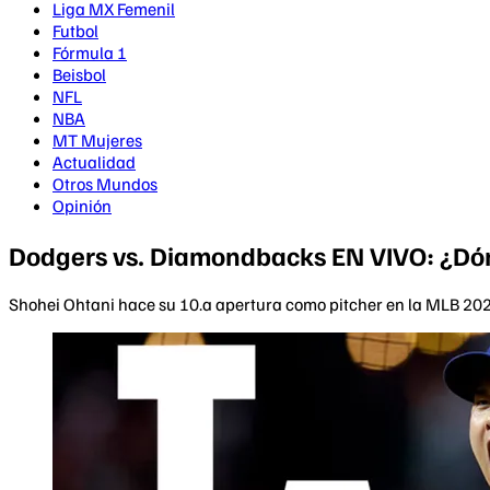
Liga MX Femenil
Futbol
Fórmula 1
Beisbol
NFL
NBA
MT Mujeres
Actualidad
Otros Mundos
Opinión
Dodgers vs. Diamondbacks EN VIVO: ¿Dón
Shohei Ohtani hace su 10.a apertura como pitcher en la MLB 202