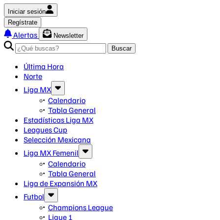
Iniciar sesión
Regístrate
Alertas
Newsletter
Buscar
Última Hora
Norte
Liga MX
Calendario
Tabla General
Estadísticas Liga MX
Leagues Cup
Selección Mexicana
Liga MX Femenil
Calendario
Tabla General
Liga de Expansión MX
Futbol
Champions League
Ligue 1