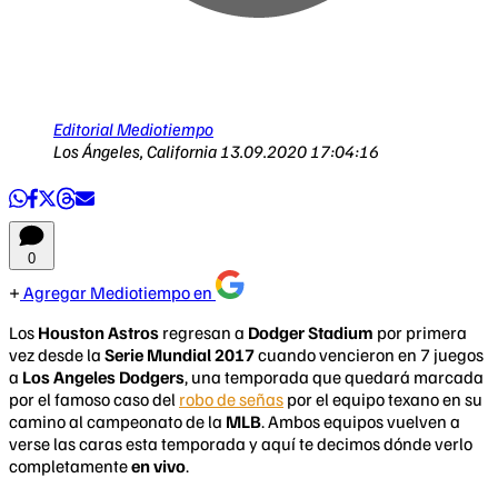
Editorial Mediotiempo
Los Ángeles, California
13.09.2020 17:04:16
0
Agregar Mediotiempo en
Los
Houston Astros
regresan a
Dodger Stadium
por primera
vez desde la
Serie Mundial 2017
cuando vencieron en 7 juegos
a
Los Angeles Dodgers
, una temporada que quedará marcada
por el famoso caso del
robo de señas
por el equipo texano en su
camino al campeonato de la
MLB
. Ambos equipos vuelven a
verse las caras esta temporada y aquí te decimos dónde verlo
completamente
en vivo
.