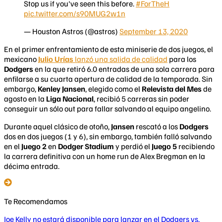
Stop us if you've seen this before.
#ForTheH
pic.twitter.com/s90MUG2w1n
— Houston Astros (@astros)
September 13, 2020
En el primer enfrentamiento de esta miniserie de dos juegos, el
mexicano
Julio Urías
lanzó una salida de calidad
para los
Dodgers
en la que retiró 6.0 entradas de una sola carrera para
enfilarse a su cuarta apertura de calidad de la temporada. Sin
embargo,
Kenley Jansen
, elegido como el
Relevista del Mes
de
agosto en la
Liga Nacional
, recibió 5 carreras sin poder
conseguir un sólo out para fallar salvando al equipo angelino.
Durante aquel clásico de otoño,
Jansen
rescató a los
Dodgers
dos en dos juegos (1 y 6), sin embargo, también falló salvando
en el
Juego 2
en
Dodger Stadium
y perdió el
Juego 5
recibiendo
la carrera definitiva con un home run de Alex Bregman en la
décima entrada.
Te Recomendamos
Joe Kelly no estará disponible para lanzar en el Dodgers vs.