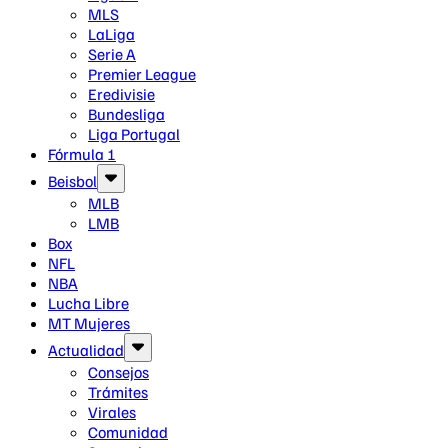
MLS
LaLiga
Serie A
Premier League
Eredivisie
Bundesliga
Liga Portugal
Fórmula 1
Beisbol
MLB
LMB
Box
NFL
NBA
Lucha Libre
MT Mujeres
Actualidad
Consejos
Trámites
Virales
Comunidad