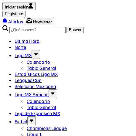
Iniciar sesión
Regístrate
Alertas
Newsletter
Buscar
Última Hora
Norte
Liga MX
Calendario
Tabla General
Estadísticas Liga MX
Leagues Cup
Selección Mexicana
Liga MX Femenil
Calendario
Tabla General
Liga de Expansión MX
Futbol
Champions League
Ligue 1