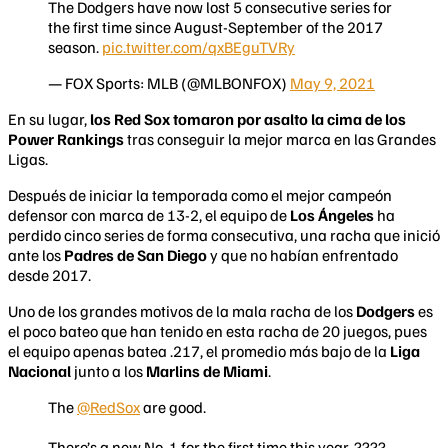
The Dodgers have now lost 5 consecutive series for
the first time since August-September of the 2017
season.
pic.twitter.com/qxBEguTVRy
— FOX Sports: MLB (@MLBONFOX)
May 9, 2021
En su lugar,
los Red Sox tomaron por asalto la cima de los
Power Rankings
tras conseguir la mejor marca en las Grandes
Ligas.
Después de iniciar la temporada como el mejor campeón
defensor con marca de 13-2, el equipo de
Los Ángeles
ha
perdido cinco series de forma consecutiva, una racha que inició
ante los
Padres de San Diego
y que no habían enfrentado
desde 2017.
Uno de los grandes motivos de la mala racha de los
Dodgers
es
el poco bateo que han tenido en esta racha de 20 juegos, pues
el equipo apenas batea .217, el promedio más bajo de la
Liga
Nacional
junto a los
Marlins de Miami
.
The
@RedSox
are good.
There’s a new No. 1 for the first time this year. ????