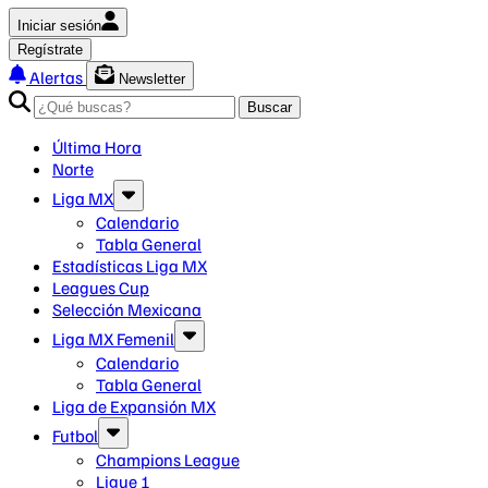
Iniciar sesión
Regístrate
Alertas
Newsletter
Buscar
Última Hora
Norte
Liga MX
Calendario
Tabla General
Estadísticas Liga MX
Leagues Cup
Selección Mexicana
Liga MX Femenil
Calendario
Tabla General
Liga de Expansión MX
Futbol
Champions League
Ligue 1