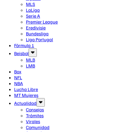
MLS
LaLiga
Serie A
Premier League
Eredivisie
Bundesliga
Liga Portugal
Fórmula 1
Beisbol
MLB
LMB
Box
NFL
NBA
Lucha Libre
MT Mujeres
Actualidad
Consejos
Trámites
Virales
Comunidad