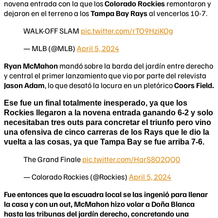
novena entrada con la que los
Colorado Rockies
remontaron y
dejaron en el terreno a los
Tampa Bay Rays
al vencerlos 10-7.
WALK-OFF SLAM
pic.twitter.com/rTO9HziKOg
— MLB (@MLB)
April 5, 2024
Ryan McMahon
mandó sobre la barda del jardín entre derecho
y central el primer lanzamiento que vio por parte del relevista
Jason Adam
, lo que desató la locura en un pletórico
Coors Field.
Ese fue un final totalmente inesperado, ya que los
Rockies
llegaron a la novena entrada ganando 6-2 y solo
necesitaban tres outs para concretar el triunfo pero vino
una ofensiva de cinco carreras de los Rays que le dio la
vuelta a las cosas, ya que
Tampa Bay
se fue arriba 7-6.
The Grand Finale
pic.twitter.com/HqrS8O2QQ0
— Colorado Rockies (@Rockies)
April 5, 2024
Fue entonces que la escuadra local se las ingenió para llenar
la casa y con un out, McMahon hizo volar a Doña Blanca
hasta las tribunas del jardín derecho, concretando una