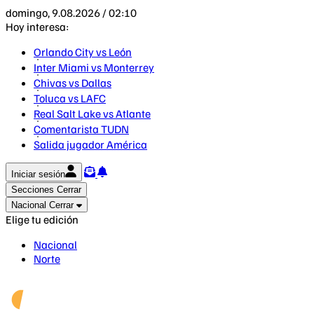
domingo, 9.08.2026 / 02:10
Hoy interesa:
Orlando City vs León
Inter Miami vs Monterrey
Chivas vs Dallas
Toluca vs LAFC
Real Salt Lake vs Atlante
Comentarista TUDN
Salida jugador América
Iniciar sesión
Secciones
Cerrar
Nacional
Cerrar
Elige tu edición
Nacional
Norte