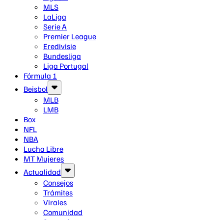
MLS
LaLiga
Serie A
Premier League
Eredivisie
Bundesliga
Liga Portugal
Fórmula 1
Beisbol
MLB
LMB
Box
NFL
NBA
Lucha Libre
MT Mujeres
Actualidad
Consejos
Trámites
Virales
Comunidad