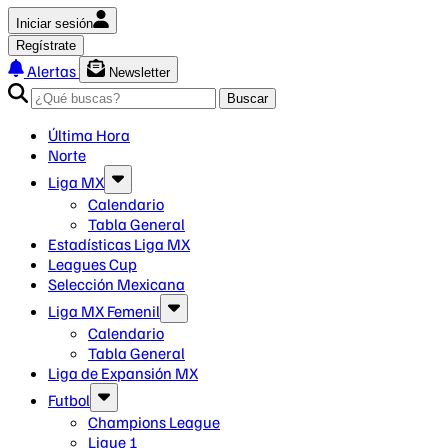
Iniciar sesión
Regístrate
Alertas
Newsletter
Buscar
Última Hora
Norte
Liga MX
Calendario
Tabla General
Estadísticas Liga MX
Leagues Cup
Selección Mexicana
Liga MX Femenil
Calendario
Tabla General
Liga de Expansión MX
Futbol
Champions League
Ligue 1