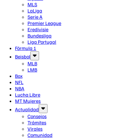
MLS
LaLiga
Serie A
Premier League
Eredivisie
Bundesliga
Liga Portugal
Fórmula 1
Beisbol
MLB
LMB
Box
NFL
NBA
Lucha Libre
MT Mujeres
Actualidad
Consejos
Trámites
Virales
Comunidad