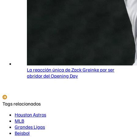
La reacción única de Zack Greinke por ser
abridor del Opening Day
Tags relacionados
Houston Astros
MLB
Grandes Ligas
Beisbol