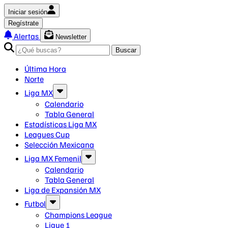
Iniciar sesión
Regístrate
Alertas
Newsletter
Buscar
Última Hora
Norte
Liga MX
Calendario
Tabla General
Estadísticas Liga MX
Leagues Cup
Selección Mexicana
Liga MX Femenil
Calendario
Tabla General
Liga de Expansión MX
Futbol
Champions League
Ligue 1