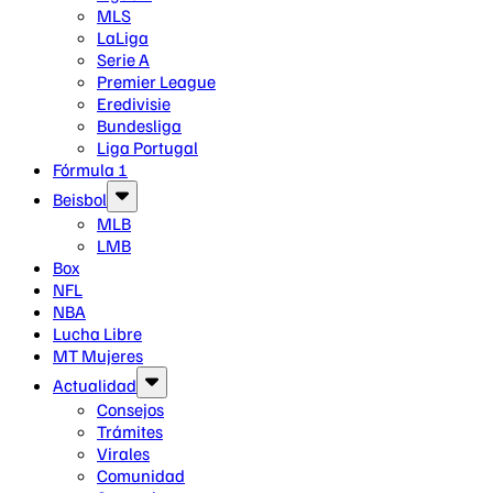
MLS
LaLiga
Serie A
Premier League
Eredivisie
Bundesliga
Liga Portugal
Fórmula 1
Beisbol
MLB
LMB
Box
NFL
NBA
Lucha Libre
MT Mujeres
Actualidad
Consejos
Trámites
Virales
Comunidad