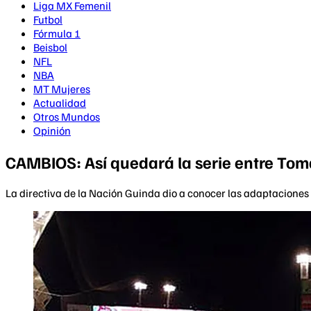
Liga MX Femenil
Futbol
Fórmula 1
Beisbol
NFL
NBA
MT Mujeres
Actualidad
Otros Mundos
Opinión
CAMBIOS: Así quedará la serie entre Tom
La directiva de la Nación Guinda dio a conocer las adaptaciones 