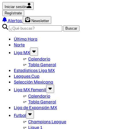
Iniciar sesión
Regístrate
Alertas
Newsletter
Buscar
Última Hora
Norte
Liga MX
Calendario
Tabla General
Estadísticas Liga MX
Leagues Cup
Selección Mexicana
Liga MX Femenil
Calendario
Tabla General
Liga de Expansión MX
Futbol
Champions League
Ligue 1