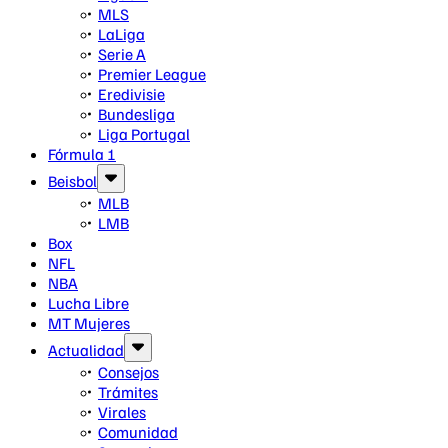
MLS
LaLiga
Serie A
Premier League
Eredivisie
Bundesliga
Liga Portugal
Fórmula 1
Beisbol
MLB
LMB
Box
NFL
NBA
Lucha Libre
MT Mujeres
Actualidad
Consejos
Trámites
Virales
Comunidad