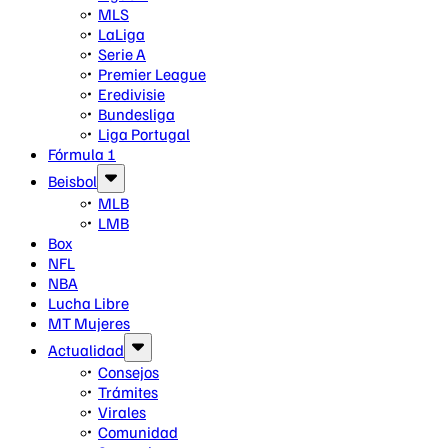
MLS
LaLiga
Serie A
Premier League
Eredivisie
Bundesliga
Liga Portugal
Fórmula 1
Beisbol
MLB
LMB
Box
NFL
NBA
Lucha Libre
MT Mujeres
Actualidad
Consejos
Trámites
Virales
Comunidad