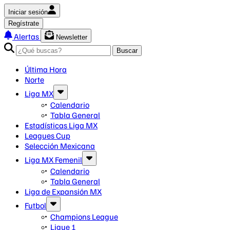
Iniciar sesión
Regístrate
Alertas
Newsletter
Buscar
Última Hora
Norte
Liga MX
Calendario
Tabla General
Estadísticas Liga MX
Leagues Cup
Selección Mexicana
Liga MX Femenil
Calendario
Tabla General
Liga de Expansión MX
Futbol
Champions League
Ligue 1