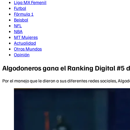
Liga MX Femenil
Futbol
Fórmula 1
Beisbol
NFL
NBA
MT Mujeres
Actualidad
Otros Mundos
Opinión
Algodoneros gana el Ranking Digital #5 
Por el manejo que le dieron a sus diferentes redes sociales, Algo