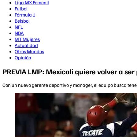
Liga MX Femenil
Futbol
Fórmula 1
Beisbol
NFL
NBA
MT Mujeres
Actualidad
Otros Mundos
Opinión
PREVIA LMP: Mexicali quiere volver a ser
Con un nuevo gerente deportivo y manager, el equipo busca tener