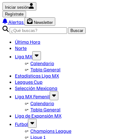
Iniciar sesión
Regístrate
Alertas
Newsletter
Buscar
Última Hora
Norte
Liga MX
Calendario
Tabla General
Estadísticas Liga MX
Leagues Cup
Selección Mexicana
Liga MX Femenil
Calendario
Tabla General
Liga de Expansión MX
Futbol
Champions League
Ligue 1