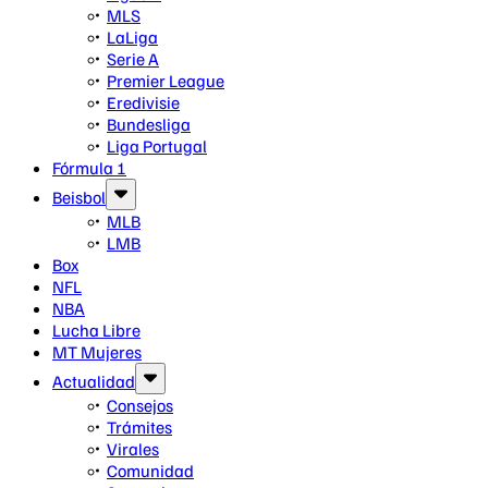
MLS
LaLiga
Serie A
Premier League
Eredivisie
Bundesliga
Liga Portugal
Fórmula 1
Beisbol
MLB
LMB
Box
NFL
NBA
Lucha Libre
MT Mujeres
Actualidad
Consejos
Trámites
Virales
Comunidad