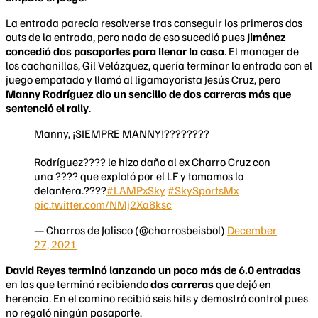
La entrada parecía resolverse tras conseguir los primeros dos
outs de la entrada, pero nada de eso sucedió pues
Jiménez
concedió dos pasaportes para llenar la casa
. El manager de
los cachanillas, Gil Velázquez, quería terminar la entrada con el
juego empatado y llamó al ligamayorista Jesús Cruz, pero
Manny Rodríguez dio un sencillo de dos carreras más que
sentenció el rally
.
Manny, ¡SIEMPRE MANNY!????????
Rodríguez???? le hizo daño al ex Charro Cruz con
una ???? que explotó por el LF y tomamos la
delantera.????
#LAMPxSky
#SkySportsMx
pic.twitter.com/NMj2Xa8ksc
— Charros de Jalisco (@charrosbeisbol)
December
27, 2021
David Reyes terminó lanzando un poco más de 6.0 entradas
en las que terminó recibiendo
dos carreras
que dejó en
herencia. En el camino recibió seis hits y demostró control pues
no regaló ningún pasaporte.