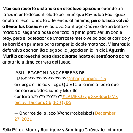
Mexicali recortó distancia en el octavo episodio
cuando un
lanzamiento descontrolado permitió que Reynaldo Rodríguez
anotara recortando la diferencia al mínimo,
pero Jalisco volvió
a llenar las bases
en el octavo. Santiago Chávez dio un batazo
rodado al segunda base con toda la pinta para ser un doble
play, pero el bateador de Charros le metió velocidad al corrido y
se barrió en primera para romper la doble matanza. Mientras la
defensiva cachanilla alegaba la jugada en la inicial,
Agustín
Murillo aprovechó para descolgarse hasta el pentágono
para
anotar la última carrera del juego.
¡ASÍ LLEGARON LAS CARRERAS DEL
'IMSS'!????????????????
@chagochavez_15
arriesgó el físico y llegó QUIETO a la inicial para que
las carreras de Osuna y Murillo
contaran.????????????
#LAMPxSky
#SkySportsMx
pic.twitter.com/CbjdOfQyD6
— Charros de Jalisco (@charrosbeisbol)
December
27, 2021
Félix Pérez, Manny Rodríguez y Santiago Chávez terminaron