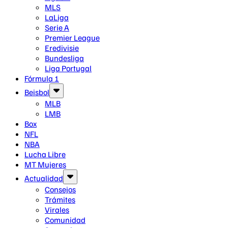
MLS
LaLiga
Serie A
Premier League
Eredivisie
Bundesliga
Liga Portugal
Fórmula 1
Beisbol
MLB
LMB
Box
NFL
NBA
Lucha Libre
MT Mujeres
Actualidad
Consejos
Trámites
Virales
Comunidad