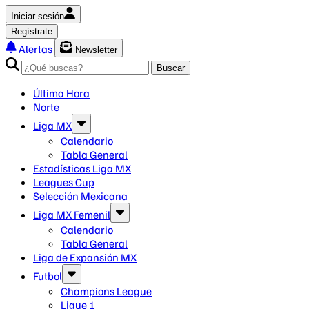
Iniciar sesión
Regístrate
Alertas
Newsletter
Buscar
Última Hora
Norte
Liga MX
Calendario
Tabla General
Estadísticas Liga MX
Leagues Cup
Selección Mexicana
Liga MX Femenil
Calendario
Tabla General
Liga de Expansión MX
Futbol
Champions League
Ligue 1