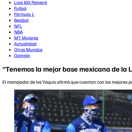
Liga MX Femenil
Futbol
Fórmula 1
Beisbol
NFL
NBA
MT Mujeres
Actualidad
Otros Mundos
Opinión
"Tenemos la mejor base mexicana de la 
El manejador de los Yaquis afirmó que cuentan con los mejores pe