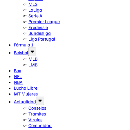
MLS
LaLiga
Serie A
Premier League
Eredivisie
Bundesliga
Liga Portugal
Fórmula 1
Beisbol
MLB
LMB
Box
NFL
NBA
Lucha Libre
MT Mujeres
Actualidad
Consejos
Trámites
Virales
Comunidad