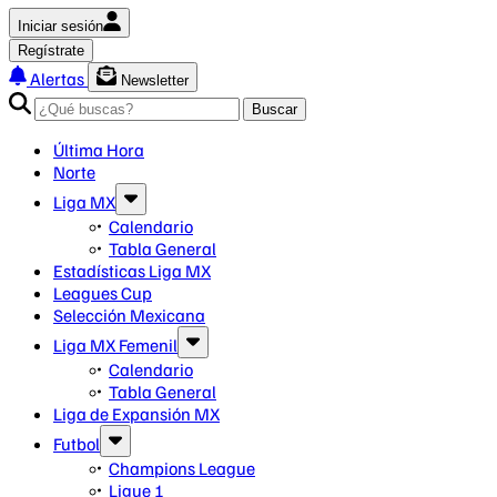
Iniciar sesión
Regístrate
Alertas
Newsletter
Buscar
Última Hora
Norte
Liga MX
Calendario
Tabla General
Estadísticas Liga MX
Leagues Cup
Selección Mexicana
Liga MX Femenil
Calendario
Tabla General
Liga de Expansión MX
Futbol
Champions League
Ligue 1