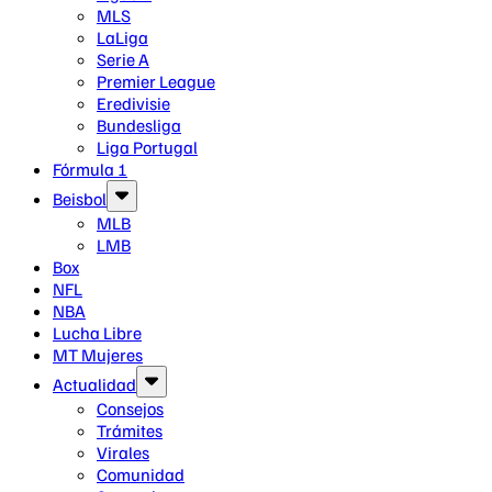
MLS
LaLiga
Serie A
Premier League
Eredivisie
Bundesliga
Liga Portugal
Fórmula 1
Beisbol
MLB
LMB
Box
NFL
NBA
Lucha Libre
MT Mujeres
Actualidad
Consejos
Trámites
Virales
Comunidad