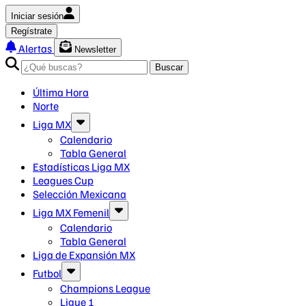
Iniciar sesión
Regístrate
Alertas
Newsletter
Buscar
Última Hora
Norte
Liga MX
Calendario
Tabla General
Estadísticas Liga MX
Leagues Cup
Selección Mexicana
Liga MX Femenil
Calendario
Tabla General
Liga de Expansión MX
Futbol
Champions League
Ligue 1