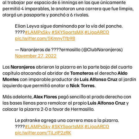
al trabajar por espacio de 6 innings en los que únicamente
permitió 4 imparables, le anotaron una carrera que fue limpia,
otorgó un pasaporte y ponchó a 6 rivales.
Elian Leyva sigue dominando por la vía del ponche.
????
#LAMPxSky
#SKYSportsMX
#LigaARCO
pic.twitter.com/5KmnyTfb9B
— Naranjeros de ????ermosillo (@ClubNaranjeros)
November 27, 2022
Los
Naranjeros
abrieron la pizarra en la parte baja del cuarto
capítulo atacando al abridor de
Tomateros
el derecho
Aldo
Montes
con imparable productor de
Luis Alfonso Cruz
al jardín
izquierdo que permitió anotar a
Nick Torres
.
Más adelante,
Alex Flores
pegó sencillo al prado derecho con
las bases llenas para remolcar al propio
Luis Alfonso Cruz
y
colocar la pizarra 2-0 a favor de Hermosillo.
Le potranke agrega una carrera mas a la pizarra.
????
#LAMPxSky
#SKYSportsMX
#LigaARCO
pic.twitter.com/TjLzJP2zRK