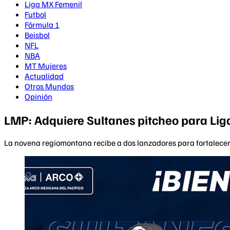
Liga MX Femenil
Futbol
Fórmula 1
Beisbol
NFL
NBA
MT Mujeres
Actualidad
Otros Mundos
Opinión
LMP: Adquiere Sultanes pitcheo para Liga
La novena regiomontana recibe a dos lanzadores para fortalecer 