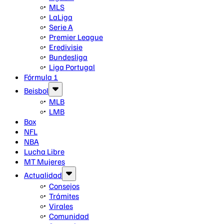
MLS
LaLiga
Serie A
Premier League
Eredivisie
Bundesliga
Liga Portugal
Fórmula 1
Beisbol
MLB
LMB
Box
NFL
NBA
Lucha Libre
MT Mujeres
Actualidad
Consejos
Trámites
Virales
Comunidad