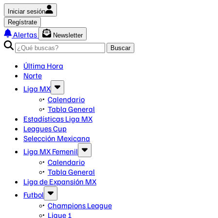
Iniciar sesión
Regístrate
Alertas
Newsletter
Buscar
Última Hora
Norte
Liga MX
Calendario
Tabla General
Estadísticas Liga MX
Leagues Cup
Selección Mexicana
Liga MX Femenil
Calendario
Tabla General
Liga de Expansión MX
Futbol
Champions League
Ligue 1